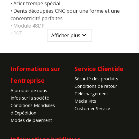
• Acier trempé spécial
• Dents découpées CNC pour une forme et une
concentricité parfaites
• Module 48DP
• 26T
expand_more
Afficher plus
• Version longue
• Pour les arbres de moteur de 3,17 mm
• Fabriqué en Europe
Informations sur
Service Clientèle
Sécurité des produits
l'entreprise
Conditions de retour
A propos de nous
Téléchargement
Infos sur la société
Média Kits
Conditions Mondiales
Customer Service
d'Expédition
Modes de paiement