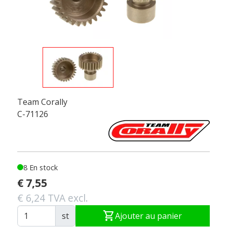
Team Corally
C-71126
8 En stock
€ 7,55
€ 6,24 TVA excl.
shopping_cart
st
Ajouter au panier