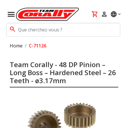
menu
shopping_cart
person
language
search
Home
C-71126
Team Corally - 48 DP Pinion –
Long Boss – Hardened Steel – 26
Teeth - ø3.17mm