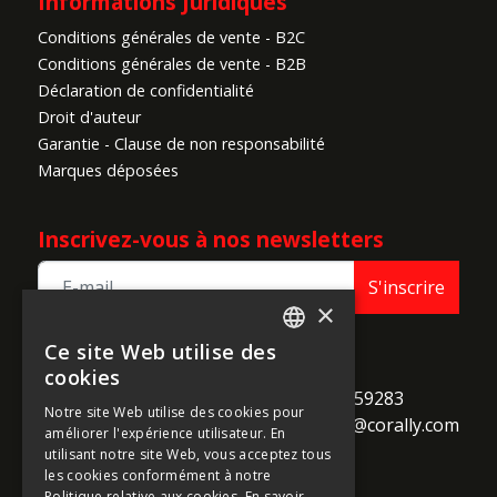
Informations Juridiques
Conditions générales de vente - B2C
Conditions générales de vente - B2B
Déclaration de confidentialité
Droit d'auteur
Garantie - Clause de non responsabilité
Marques déposées
Inscrivez-vous à nos newsletters
S'inscrire
×
Ce site Web utilise des
ENGLISH
TEAM CORALLY
cookies
call
Geelseweg 80

+32 14 259283
FRENCH
Notre site Web utilise des cookies pour
alternate_email
B-2250 Olen

support@corally.com
améliorer l'expérience utilisateur. En
GERMAN
Belgium
utilisant notre site Web, vous acceptez tous
ITALIAN
les cookies conformément à notre
Politique relative aux cookies.
En savoir