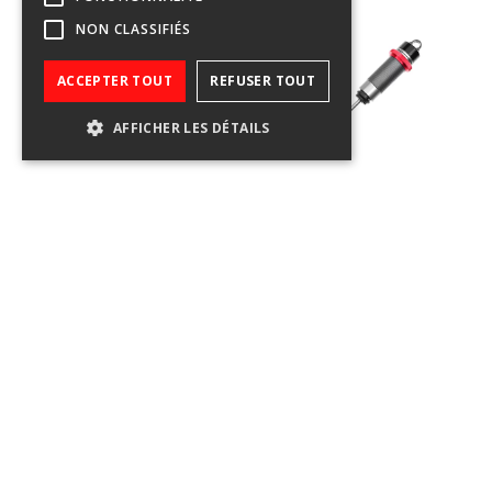
NON CLASSIFIÉS
ACCEPTER TOUT
REFUSER TOUT
AFFICHER LES DÉTAILS
C-00180-
C-00180-
Filtres
close
Filtres
134
134-1
Team Corally - Corps
Team Corally -
Prix
expand_less
d'amortisseur -
Amortisseur "Ready
Arrière - Aluminium -
Build" - Huile silicone
€2
€103
Anodisé dur - 1 pc
600 Cps - Long - 1 pc
>10 en stock
>10 en stock
€2
€103
€ 13,95
€ 29,95
shopping_cart
shopping_cart
€ 11,53 TVA excl.
€ 24,75 TVA excl.
Brand
expand_less