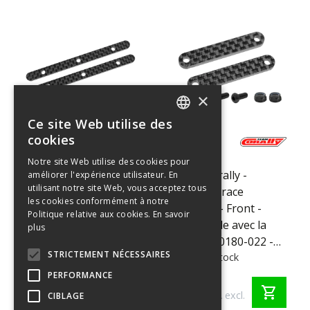
×
Ce site Web utilise des
ENGLISH
cookies
C-00180-
C-00180-
FRENCH
253
254
Notre site Web utilise des cookies pour
Team Corally -
Team Corally -
améliorer l'expérience utilisateur. En
GERMAN
utilisant notre site Web, vous acceptez tous
Chassis Brace
Chassis Brace
ITALIAN
les cookies conformément à notre
Stiffener - Rear -
Stiffener - Front -
Politique relative aux cookies.
En savoir
DUTCH
compatible part C-
compatible avec la
plus
00180-016 - Graphite
pièce C-00180-022 -
SPANISH
STRICTEMENT NÉCESSAIRES
2.5mm - 2 pcs
>10 en stock
Graphite 2.5mm - 2
>10 en stock
pcs
PERFORMANCE
€ 9,45
€ 9,45
shopping_cart
shopping_cart
€ 7,81 TVA excl.
€ 7,81 TVA excl.
CIBLAGE