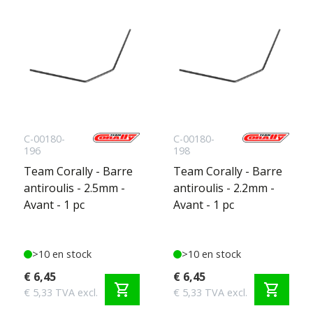
C-00180-
C-00180-
196
198
Team Corally - Barre
Team Corally - Barre
antiroulis - 2.5mm -
antiroulis - 2.2mm -
Avant - 1 pc
Avant - 1 pc
>10 en stock
>10 en stock
€ 6,45
€ 6,45
shopping_cart
shopping_cart
€ 5,33 TVA excl.
€ 5,33 TVA excl.