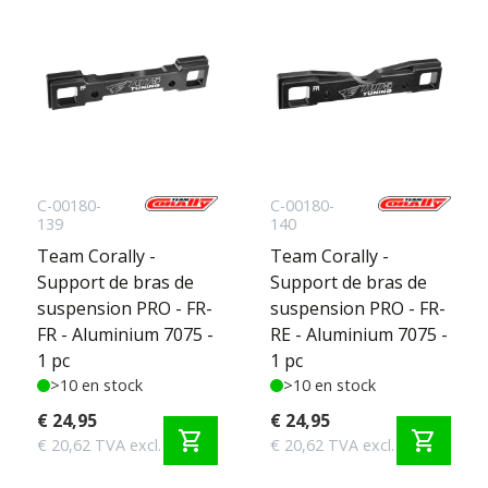
C-00180-
C-00180-
139
140
Team Corally -
Team Corally -
Support de bras de
Support de bras de
suspension PRO - FR-
suspension PRO - FR-
FR - Aluminium 7075 -
RE - Aluminium 7075 -
1 pc
1 pc
>10 en stock
>10 en stock
€ 24,95
€ 24,95
shopping_cart
shopping_cart
€ 20,62 TVA excl.
€ 20,62 TVA excl.