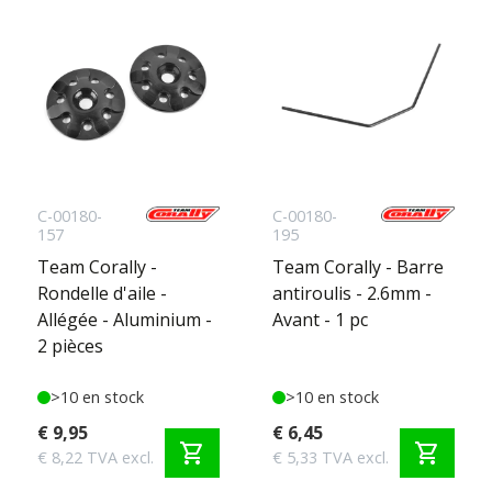
C-00180-
C-00180-
157
195
Team Corally -
Team Corally - Barre
Rondelle d'aile -
antiroulis - 2.6mm -
Allégée - Aluminium -
Avant - 1 pc
2 pièces
>10 en stock
>10 en stock
€ 9,95
€ 6,45
shopping_cart
shopping_cart
€ 8,22 TVA excl.
€ 5,33 TVA excl.