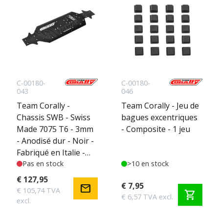
C-00180-
C-00180-
043
046
Team Corally -
Team Corally - Jeu de
Chassis SWB - Swiss
bagues excentriques
Made 7075 T6 - 3mm
- Composite - 1 jeu
- Anodisé dur - Noir -
Fabriqué en Italie -
Convient - Buggy -
Pas en stock
>10 en stock
SWB Truck - 1pc
€ 127,95
€ 7,95
mail
€ 105,74 TVA
shopping_cart
€ 6,57 TVA excl.
excl.