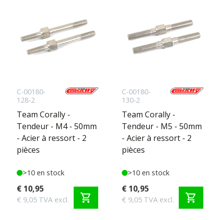
C-00180-
C-00180-
128-2
130-2
Team Corally -
Team Corally -
Tendeur - M4 - 50mm
Tendeur - M5 - 50mm
- Acier à ressort - 2
- Acier à ressort - 2
pièces
pièces
>10 en stock
>10 en stock
€ 10,95
€ 10,95
shopping_cart
shopping_cart
€ 9,05 TVA excl.
€ 9,05 TVA excl.