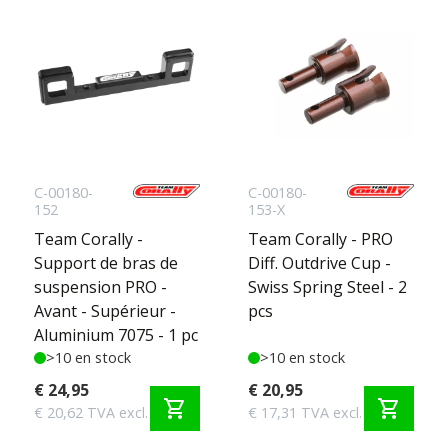
C-00180-
C-00180-
152
153-X
Team Corally -
Team Corally - PRO
Support de bras de
Diff. Outdrive Cup -
suspension PRO -
Swiss Spring Steel - 2
Avant - Supérieur -
pcs
Aluminium 7075 - 1 pc
>10 en stock
>10 en stock
€ 24,95
€ 20,95
shopping_cart
shopping_cart
€ 20,62 TVA excl.
€ 17,31 TVA excl.