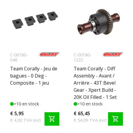
C-00180-
C-00180-
048
1222
Team Corally - Jeu de
Team Corally - Diff
bagues - 0 Deg -
Assembly - Avant /
Composite - 1 jeu
Arrière - 43T Bevel
Gear - Xpert Build -
20K Oil Filled - 1 Set
>10 en stock
>10 en stock
€ 5,95
€ 65,45
shopping_cart
shopping_cart
€ 4,92 TVA excl.
€ 54,09 TVA excl.