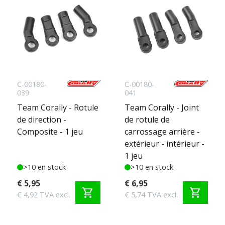
C-00180-
C-00180-
039
041
Team Corally - Rotule
Team Corally - Joint
de direction -
de rotule de
Composite - 1 jeu
carrossage arrière -
extérieur - intérieur -
1 jeu
>10 en stock
>10 en stock
€ 5,95
€ 6,95
shopping_cart
shopping_cart
€ 4,92 TVA excl.
€ 5,74 TVA excl.