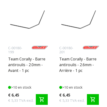
C-00180-
C-00180-
199
201
Team Corally - Barre
Team Corally - Barre
antiroulis - 2.0mm -
antiroulis - 2.6mm -
Avant - 1 pc
Arrière - 1 pc
>10 en stock
>10 en stock
€ 6,45
€ 6,45
shopping_cart
shopping_cart
€ 5,33 TVA excl.
€ 5,33 TVA excl.