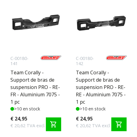
C-00180-
C-00180-
141
142
Team Corally -
Team Corally -
Support de bras de
Support de bras de
suspension PRO - RE-
suspension PRO - RE-
FR - Aluminium 7075 -
RE - Aluminium 7075 -
1 pc
1 pc
>10 en stock
>10 en stock
€ 24,95
€ 24,95
shopping_cart
shopping_cart
€ 20,62 TVA excl.
€ 20,62 TVA excl.