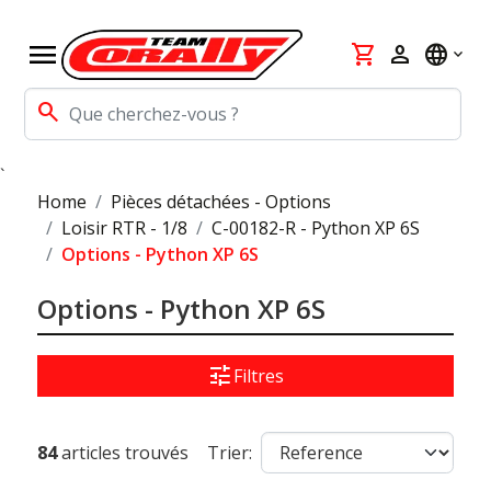
menu
shopping_cart
person
language
search
`
Home
Pièces détachées - Options
Loisir RTR - 1/8
C-00182-R - Python XP 6S
Options - Python XP 6S
Options - Python XP 6S
tune
Filtres
84
articles trouvés
Trier: