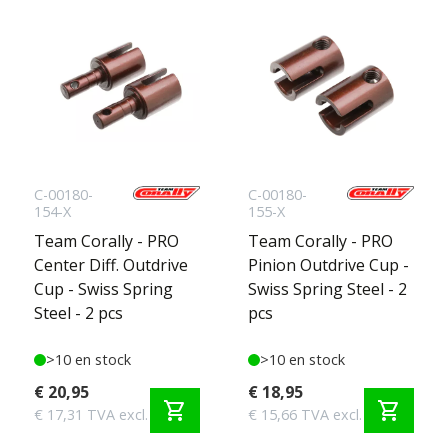
C-00180-
C-00180-
154-X
155-X
Team Corally - PRO
Team Corally - PRO
Center Diff. Outdrive
Pinion Outdrive Cup -
Cup - Swiss Spring
Swiss Spring Steel - 2
Steel - 2 pcs
pcs
>10 en stock
>10 en stock
€ 20,95
€ 18,95
shopping_cart
shopping_cart
€ 17,31 TVA excl.
€ 15,66 TVA excl.