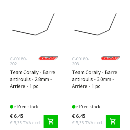
C-00180-
C-00180-
202
203
Team Corally - Barre
Team Corally - Barre
antiroulis - 2.8mm -
antiroulis - 3.0mm -
Arrière - 1 pc
Arrière - 1 pc
>10 en stock
>10 en stock
€ 6,45
€ 6,45
shopping_cart
shopping_cart
€ 5,33 TVA excl.
€ 5,33 TVA excl.