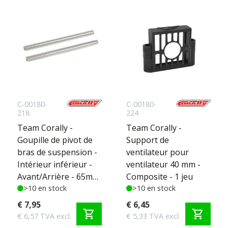
C-00180-
C-00180-
218
224
Team Corally -
Team Corally -
Goupille de pivot de
Support de
bras de suspension -
ventilateur pour
Intérieur inférieur -
ventilateur 40 mm -
Avant/Arrière - 65mm
Composite - 1 jeu
- Acier - 2 pces
>10 en stock
>10 en stock
€ 7,95
€ 6,45
shopping_cart
shopping_cart
€ 6,57 TVA excl.
€ 5,33 TVA excl.