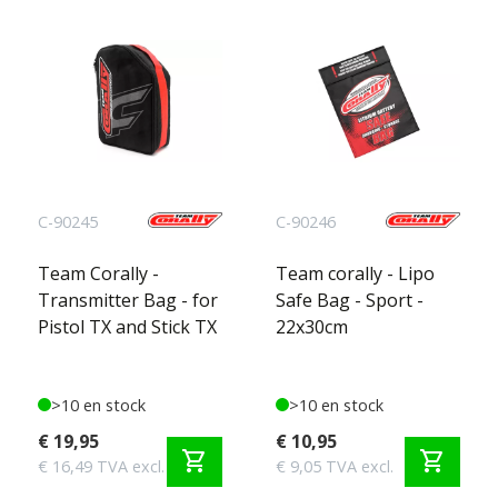
C-90245
C-90246
Team Corally -
Team corally - Lipo
Transmitter Bag - for
Safe Bag - Sport -
Pistol TX and Stick TX
22x30cm
>10 en stock
>10 en stock
€ 19,95
€ 10,95
shopping_cart
shopping_cart
€ 16,49 TVA excl.
€ 9,05 TVA excl.