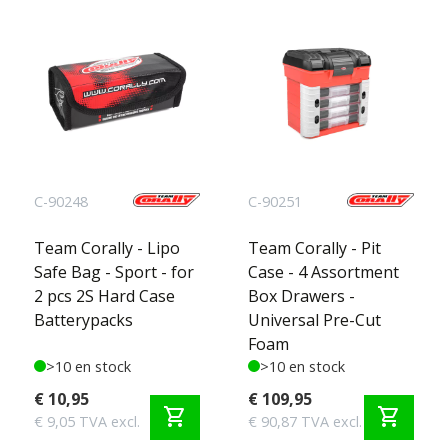
C-90248
C-90251
Team Corally - Lipo
Team Corally - Pit
Safe Bag - Sport - for
Case - 4 Assortment
2 pcs 2S Hard Case
Box Drawers -
Batterypacks
Universal Pre-Cut
Foam
>10 en stock
>10 en stock
€ 10,95
€ 109,95
shopping_cart
shopping_cart
€ 9,05 TVA excl.
€ 90,87 TVA excl.