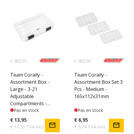
C-90255
C-90259
Team Corally -
Team Corally -
Assortment Box -
Assortment Box Set 3
Large - 3-21
Pcs - Medium -
Adjustable
165x112x31mm
Compartments -
364x248x50mm
Pas en stock
Pas en stock
€ 13,95
€ 6,95
mail
mail
€ 11,53 TVA excl.
€ 5,74 TVA excl.