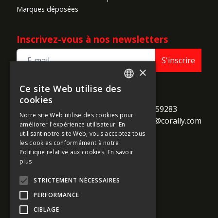
Marques déposées
Inscrivez-vous à nos newsletters
S'inscrire
×
Ce site Web utilise des
ENGLISH
TEAM CORALLY
cookies
call
Geelseweg 80

+32 14 259283
FRENCH
Notre site Web utilise des cookies pour
alternate_email
B-2250 Olen

support@corally.com
améliorer l'expérience utilisateur. En
GERMAN
Belgium
utilisant notre site Web, vous acceptez tous
ITALIAN
les cookies conformément à notre
Politique relative aux cookies.
En savoir
DUTCH
plus
Médias sociaux
SPANISH
STRICTEMENT NÉCESSAIRES
PERFORMANCE
CIBLAGE