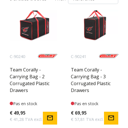
C-90240
C-90241
Team Corally -
Team Corally -
Carrying Bag - 2
Carrying Bag - 3
Corrugated Plastic
Corrugated Plastic
Drawers
Drawers
Pas en stock
Pas en stock
€ 49,95
€ 69,95
mail
mail
€ 41,28 TVA excl.
€ 57,81 TVA excl.