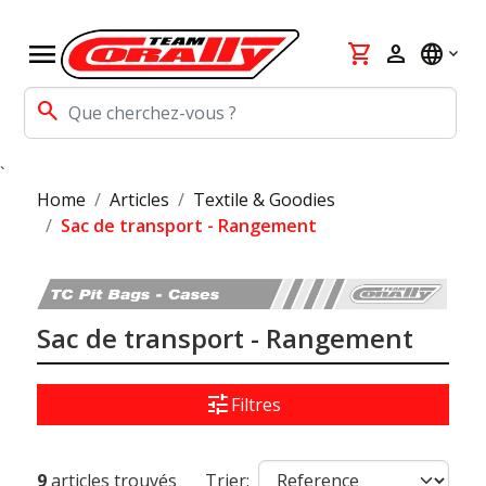
menu
shopping_cart
person
language
search
`
Home
Articles
Textile & Goodies
Sac de transport - Rangement
Sac de transport - Rangement
tune
Filtres
9
articles trouvés
Trier: