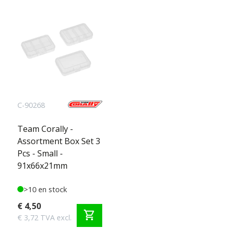
C-90268
Team Corally -
Assortment Box Set 3
Pcs - Small -
91x66x21mm
>10 en stock
€ 4,50
shopping_cart
€ 3,72 TVA excl.