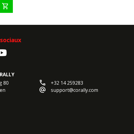
shopping_cart
sociaux
RALLY
call
 80

+32 14 259283
alternate_email
en

support@corally.com