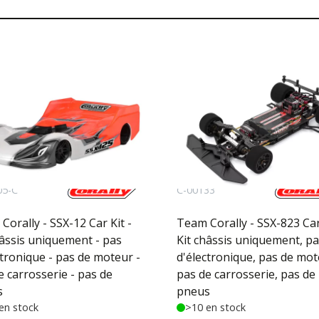
05-C
C-00133
Corally - SSX-12 Car Kit -
Team Corally - SSX-823 Car 
hâssis uniquement - pas
Kit châssis uniquement, p
ctronique - pas de moteur -
d'électronique, pas de mot
e carrosserie - pas de
pas de carrosserie, pas de
s
pneus
en stock
>10 en stock