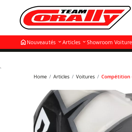
home
Nouveautés
Articles
Showroom Voiture
`
Home
Articles
Voitures
Compétition -