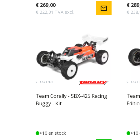
€ 269,00
€ 289
mail
€ 222,31 TVA excl.
€ 238,
C-00145
C-001
Team Corally - SBX-425 Racing
Team 
Buggy - Kit
Editi
>10 en stock
>10 