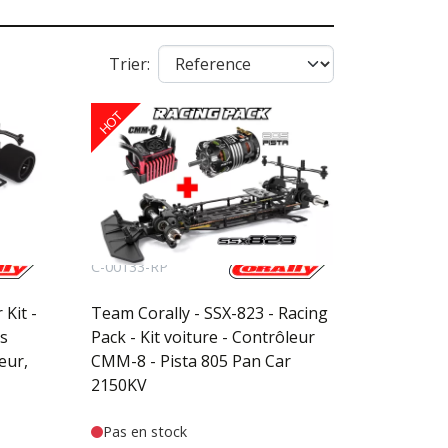
Trier:
HOT
C-00133-RP
Kit -
Team Corally - SSX-823 - Racing
as
Pack - Kit voiture - Contrôleur
eur,
CMM-8 - Pista 805 Pan Car
2150KV
Pas en stock