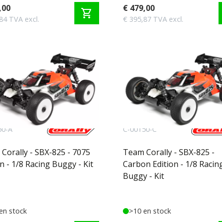
,00
€ 479,00
shopping_cart
84 TVA excl.
€ 395,87 TVA excl.
50-A
C-00150-C
Corally - SBX-825 - 7075
Team Corally - SBX-825 -
on - 1/8 Racing Buggy - Kit
Carbon Edition - 1/8 Racin
Buggy - Kit
en stock
>10 en stock