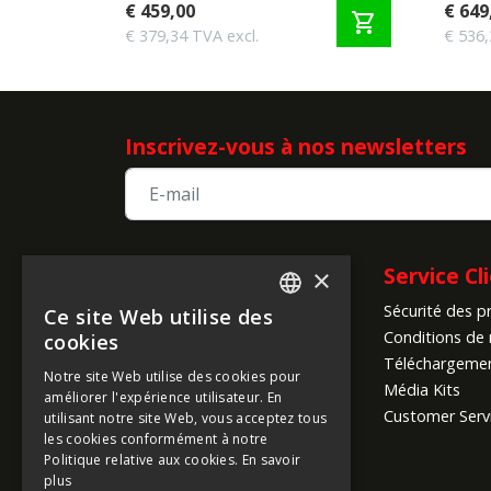
€ 459,00
€ 649
shopping_cart
€ 379,34 TVA excl.
€ 536,
Inscrivez-vous à nos newsletters
Informations sur
Service Cl
×
Sécurité des p
l'entreprise
Ce site Web utilise des
ENGLISH
Conditions de 
cookies
A propos de nous
FRENCH
Téléchargeme
Notre site Web utilise des cookies pour
Infos sur la société
Média Kits
améliorer l'expérience utilisateur. En
GERMAN
Conditions Mondiales
Customer Serv
utilisant notre site Web, vous acceptez tous
d'Expédition
ITALIAN
les cookies conformément à notre
Modes de paiement
Politique relative aux cookies.
En savoir
DUTCH
plus