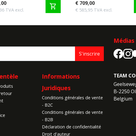
,00
€ 709,00
shopping_cart
36 TVA excl.
€ 585,95 TVA excl.
Médias 
S'inscrire
ientèle
Informations
TEAM CO
Geelseweg
roduits
Juridiques
B-2250 Ol
retour
Conditions générales de vente
Belgium
nt
- B2C
Conditions générales de vente
ice
- B2B
Déclaration de confidentialité
Droit d'auteur