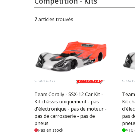
Compétition - Kits
7
articles trouvés
C-00105-A
C-001
Team Corally - SSX-12 Car Kit -
Team 
Kit châssis uniquement - pas
Kit c
d'électronique - pas de moteur -
d'éle
pas de carrosserie - pas de
pas d
pneus
pneu
Pas en stock
>10 