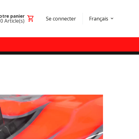
otre panier
shopping_cart
Se connecter
Français
0
Article(s)