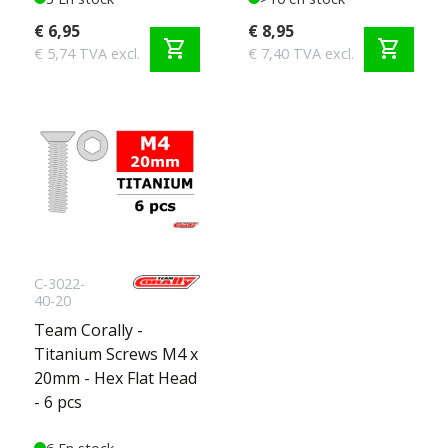
€ 6,95
€ 8,95
shopping_cart
shopping_cart
€ 5,74 TVA excl.
€ 7,40 TVA excl.
C-3022-
40-20
Team Corally -
Titanium Screws M4 x
20mm - Hex Flat Head
- 6 pcs