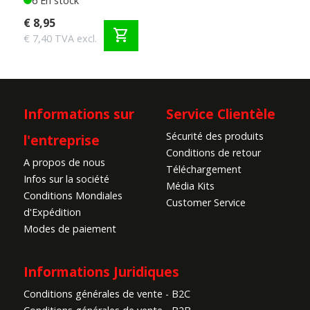
6 En stock
€ 8,95
shopping_cart
€ 7,40 TVA excl.
Informations sur
Service Clientèle
Sécurité des produits
l'entreprise
Conditions de retour
A propos de nous
Téléchargement
Infos sur la société
Média Kits
Conditions Mondiales
Customer Service
d'Expédition
Modes de paiement
Informations Juridiques
Conditions générales de vente - B2C