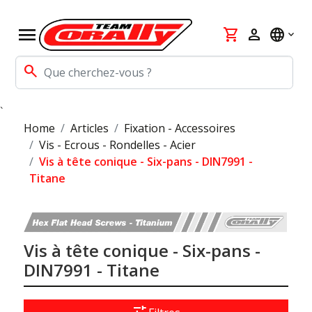
menu
shopping_cart
person
language
search
`
Home
Articles
Fixation - Accessoires
Vis - Ecrous - Rondelles - Acier
Vis à tête conique - Six-pans - DIN7991 -
Titane
Vis à tête conique - Six-pans -
DIN7991 - Titane