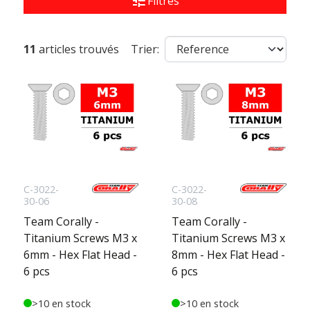
tune
Filtres
11
articles trouvés
Trier:
C-3022-
C-3022-
30-06
30-08
Team Corally -
Team Corally -
Titanium Screws M3 x
Titanium Screws M3 x
6mm - Hex Flat Head -
8mm - Hex Flat Head -
6 pcs
6 pcs
>10 en stock
>10 en stock