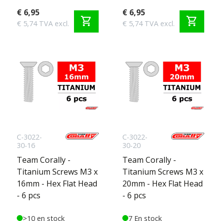
€ 6,95
€ 6,95
shopping_cart
shopping_cart
€ 5,74 TVA excl.
€ 5,74 TVA excl.
C-3022-
C-3022-
30-16
30-20
Team Corally -
Team Corally -
Titanium Screws M3 x
Titanium Screws M3 x
16mm - Hex Flat Head
20mm - Hex Flat Head
- 6 pcs
- 6 pcs
>10 en stock
7 En stock