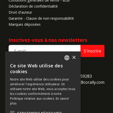
Conditions générales de vente - B2B
Déclaration de confidentialité
Droit d'auteur
Garantie - Clause de non responsabilité
Marques déposées
Inscrivez-vous à nos newsletters
S'inscrire
×
Ce site Web utilise des
ENGLISH
TEAM CORALLY
cookies
call
Geelseweg 80

+32 14 259283
FRENCH
Notre site Web utilise des cookies pour
alternate_email
B-2250 Olen

support@corally.com
améliorer l'expérience utilisateur. En
GERMAN
Belgium
utilisant notre site Web, vous acceptez tous
ITALIAN
les cookies conformément à notre
Politique relative aux cookies.
En savoir
DUTCH
plus
Médias sociaux
SPANISH