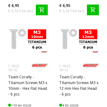
€ 6,95
€ 6,95
shopping_cart
shopping_cart
€ 5,74 TVA excl.
€ 5,74 TVA excl.
C-3022-
C-3022-
30-10
30-12
Team Corally -
Team Corally -
Titanium Screws M3 x
Titanium Screws M3 x
10mm - Hex Flat Head
12 mm Hex Flat Head
- 6 pcs
- 6 pcs
>10 en stock
4 En stock