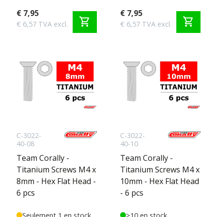
€ 7,95
€ 7,95
shopping_cart
shopping_cart
€ 6,57 TVA excl.
€ 6,57 TVA excl.
C-3022-
C-3022-
40-08
40-10
Team Corally -
Team Corally -
Titanium Screws M4 x
Titanium Screws M4 x
8mm - Hex Flat Head -
10mm - Hex Flat Head
6 pcs
- 6 pcs
Seulement 1 en stock
>10 en stock