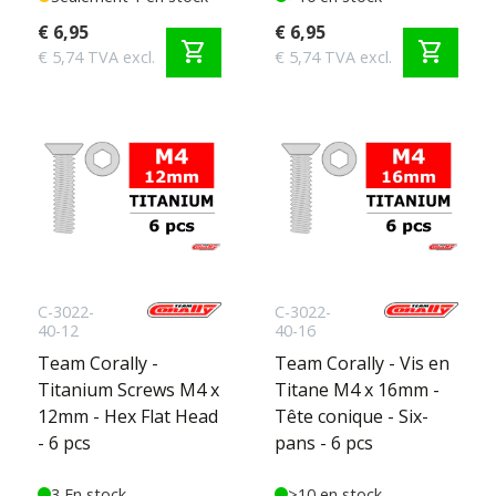
€ 6,95
€ 6,95
shopping_cart
shopping_cart
€ 5,74 TVA excl.
€ 5,74 TVA excl.
C-3022-
C-3022-
40-12
40-16
Team Corally -
Team Corally - Vis en
Titanium Screws M4 x
Titane M4 x 16mm -
12mm - Hex Flat Head
Tête conique - Six-
- 6 pcs
pans - 6 pcs
3 En stock
>10 en stock