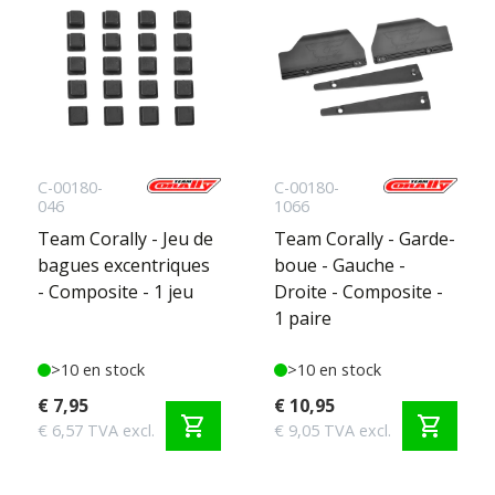
C-00180-
C-00180-
046
1066
Team Corally - Jeu de
Team Corally - Garde-
bagues excentriques
boue - Gauche -
- Composite - 1 jeu
Droite - Composite -
1 paire
>10 en stock
>10 en stock
€ 7,95
€ 10,95
shopping_cart
shopping_cart
€ 6,57 TVA excl.
€ 9,05 TVA excl.