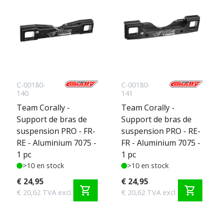
C-00180-
C-00180-
140
141
Team Corally -
Team Corally -
Support de bras de
Support de bras de
suspension PRO - FR-
suspension PRO - RE-
RE - Aluminium 7075 -
FR - Aluminium 7075 -
1 pc
1 pc
>10 en stock
>10 en stock
€ 24,95
€ 24,95
shopping_cart
shopping_cart
€ 20,62 TVA excl.
€ 20,62 TVA excl.