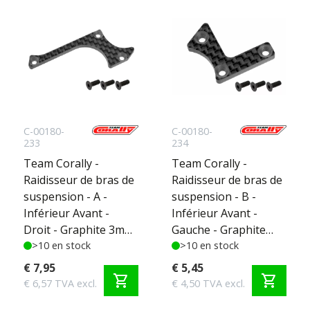
C-00180-
C-00180-
233
234
Team Corally -
Team Corally -
Raidisseur de bras de
Raidisseur de bras de
suspension - A -
suspension - B -
Inférieur Avant -
Inférieur Avant -
Droit - Graphite 3mm
Gauche - Graphite
- 1 pc
>10 en stock
3mm - 1 pc
>10 en stock
€ 7,95
€ 5,45
shopping_cart
shopping_cart
€ 6,57 TVA excl.
€ 4,50 TVA excl.