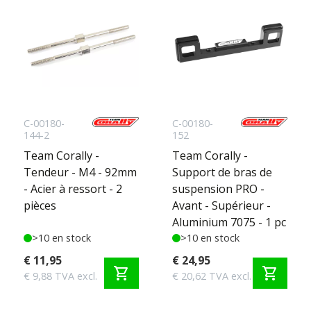
C-00180-
C-00180-
144-2
152
Team Corally -
Team Corally -
Tendeur - M4 - 92mm
Support de bras de
- Acier à ressort - 2
suspension PRO -
pièces
Avant - Supérieur -
Aluminium 7075 - 1 pc
>10 en stock
>10 en stock
€ 11,95
€ 24,95
shopping_cart
shopping_cart
€ 9,88 TVA excl.
€ 20,62 TVA excl.