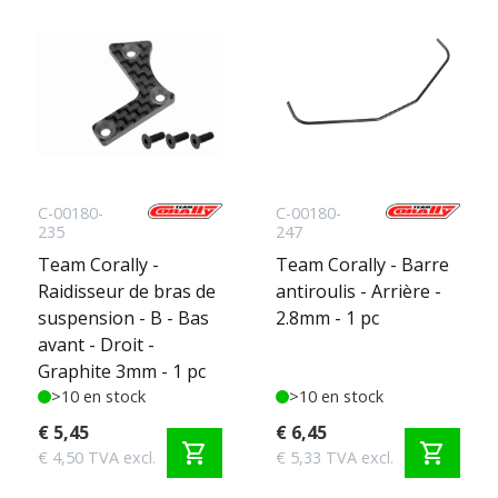
C-00180-
C-00180-
235
247
Team Corally -
Team Corally - Barre
Raidisseur de bras de
antiroulis - Arrière -
suspension - B - Bas
2.8mm - 1 pc
avant - Droit -
Graphite 3mm - 1 pc
>10 en stock
>10 en stock
€ 5,45
€ 6,45
shopping_cart
shopping_cart
€ 4,50 TVA excl.
€ 5,33 TVA excl.