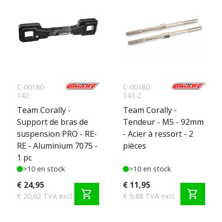
C-00180-
C-00180-
142
143-2
Team Corally -
Team Corally -
Support de bras de
Tendeur - M5 - 92mm
suspension PRO - RE-
- Acier à ressort - 2
RE - Aluminium 7075 -
pièces
1 pc
>10 en stock
>10 en stock
€ 24,95
€ 11,95
shopping_cart
shopping_cart
€ 20,62 TVA excl.
€ 9,88 TVA excl.