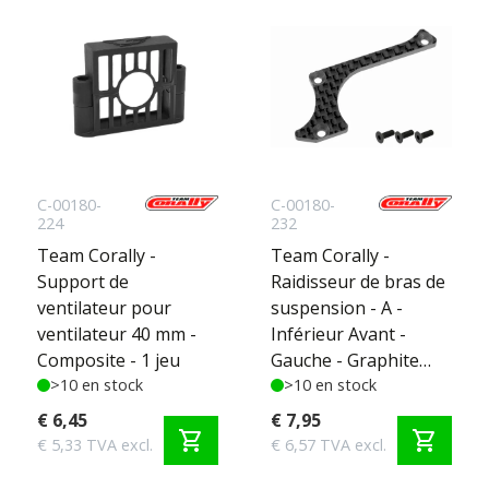
C-00180-
C-00180-
224
232
Team Corally -
Team Corally -
Support de
Raidisseur de bras de
ventilateur pour
suspension - A -
ventilateur 40 mm -
Inférieur Avant -
Composite - 1 jeu
Gauche - Graphite
>10 en stock
3mm - 1 pc
>10 en stock
€ 6,45
€ 7,95
shopping_cart
shopping_cart
€ 5,33 TVA excl.
€ 6,57 TVA excl.