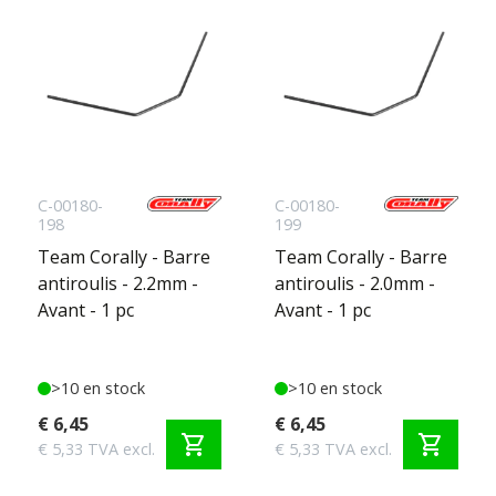
C-00180-
C-00180-
198
199
Team Corally - Barre
Team Corally - Barre
antiroulis - 2.2mm -
antiroulis - 2.0mm -
Avant - 1 pc
Avant - 1 pc
>10 en stock
>10 en stock
€ 6,45
€ 6,45
shopping_cart
shopping_cart
€ 5,33 TVA excl.
€ 5,33 TVA excl.