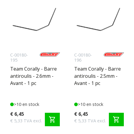
C-00180-
C-00180-
195
196
Team Corally - Barre
Team Corally - Barre
antiroulis - 2.6mm -
antiroulis - 2.5mm -
Avant - 1 pc
Avant - 1 pc
>10 en stock
>10 en stock
€ 6,45
€ 6,45
shopping_cart
shopping_cart
€ 5,33 TVA excl.
€ 5,33 TVA excl.