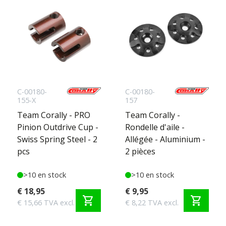
C-00180-
C-00180-
155-X
157
Team Corally - PRO
Team Corally -
Pinion Outdrive Cup -
Rondelle d'aile -
Swiss Spring Steel - 2
Allégée - Aluminium -
pcs
2 pièces
>10 en stock
>10 en stock
€ 18,95
€ 9,95
shopping_cart
shopping_cart
€ 15,66 TVA excl.
€ 8,22 TVA excl.