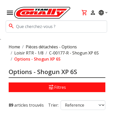
menu
shopping_cart
person
language
search
`
Home
Pièces détachées - Options
Loisir RTR - 1/8
C-00177-R - Shogun XP 6S
Options - Shogun XP 6S
Options - Shogun XP 6S
tune
Filtres
89
articles trouvés
Trier: