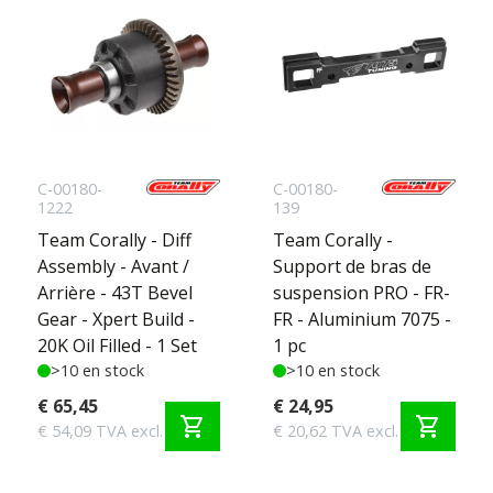
C-00180-
C-00180-
1222
139
Team Corally - Diff
Team Corally -
Assembly - Avant /
Support de bras de
Arrière - 43T Bevel
suspension PRO - FR-
Gear - Xpert Build -
FR - Aluminium 7075 -
20K Oil Filled - 1 Set
1 pc
>10 en stock
>10 en stock
€ 65,45
€ 24,95
shopping_cart
shopping_cart
€ 54,09 TVA excl.
€ 20,62 TVA excl.