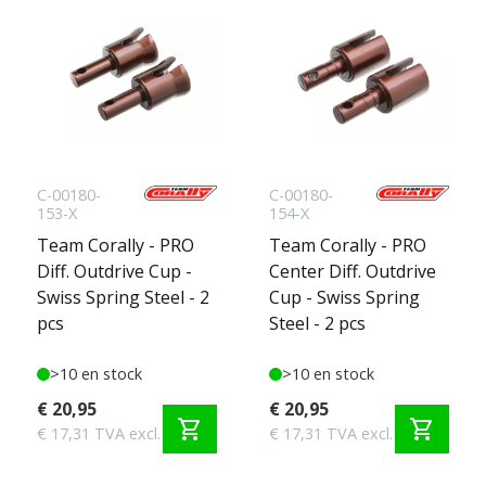
C-00180-
C-00180-
153-X
154-X
Team Corally - PRO
Team Corally - PRO
Diff. Outdrive Cup -
Center Diff. Outdrive
Swiss Spring Steel - 2
Cup - Swiss Spring
pcs
Steel - 2 pcs
>10 en stock
>10 en stock
€ 20,95
€ 20,95
shopping_cart
shopping_cart
€ 17,31 TVA excl.
€ 17,31 TVA excl.