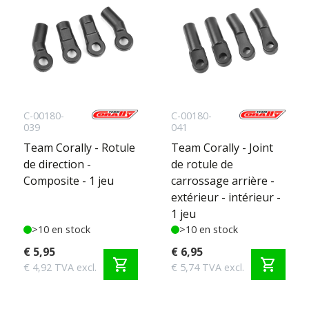
C-00180-
C-00180-
039
041
Team Corally - Rotule
Team Corally - Joint
de direction -
de rotule de
Composite - 1 jeu
carrossage arrière -
extérieur - intérieur -
1 jeu
>10 en stock
>10 en stock
€ 5,95
€ 6,95
shopping_cart
shopping_cart
€ 4,92 TVA excl.
€ 5,74 TVA excl.