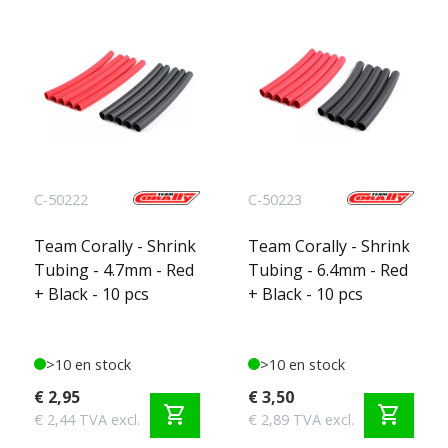
C-50222
C-50223
Team Corally - Shrink
Team Corally - Shrink
Tubing - 4.7mm - Red
Tubing - 6.4mm - Red
+ Black - 10 pcs
+ Black - 10 pcs
>10 en stock
>10 en stock
€ 2,95
€ 3,50
shopping_cart
shopping_cart
€ 2,44 TVA excl.
€ 2,89 TVA excl.