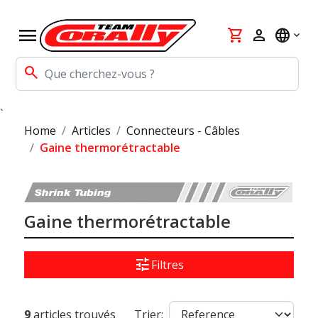
menu
shopping_cart
person
language
search
`
Home
Articles
Connecteurs - Câbles
Gaine thermorétractable
Gaine thermorétractable
tune
Filtres
9
articles trouvés
Trier: