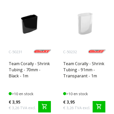
C-50231
C-50232
Team Corally - Shrink
Team Corally - Shrink
Tubing - 70mm -
Tubing - 91mm -
Black - 1m
Transparant - 1m
>10 en stock
>10 en stock
€ 3,95
€ 3,95
shopping_cart
shopping_cart
€ 3,26 TVA excl.
€ 3,26 TVA excl.