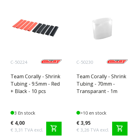
C-50224
C-50230
Team Corally - Shrink
Team Corally - Shrink
Tubing - 9.5mm - Red
Tubing - 70mm -
+ Black - 10 pcs
Transparant - 1m
3 En stock
>10 en stock
€ 4,00
€ 3,95
shopping_cart
shopping_cart
€ 3,31 TVA excl.
€ 3,26 TVA excl.