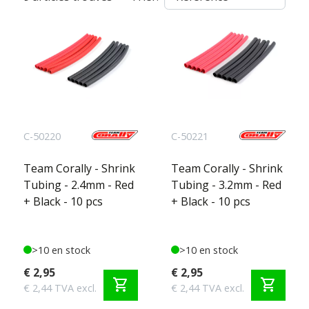
C-50220
C-50221
Team Corally - Shrink
Team Corally - Shrink
Tubing - 2.4mm - Red
Tubing - 3.2mm - Red
+ Black - 10 pcs
+ Black - 10 pcs
>10 en stock
>10 en stock
€ 2,95
€ 2,95
shopping_cart
shopping_cart
€ 2,44 TVA excl.
€ 2,44 TVA excl.