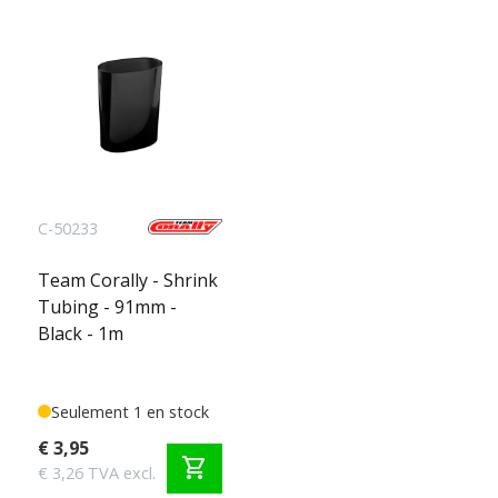
C-50233
Team Corally - Shrink
Tubing - 91mm -
Black - 1m
Seulement 1 en stock
€ 3,95
shopping_cart
€ 3,26 TVA excl.