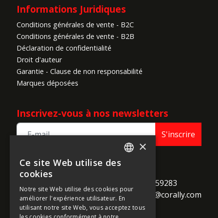
Informations Juridiques
Conditions générales de vente - B2C
Conditions générales de vente - B2B
Déclaration de confidentialité
Droit d'auteur
Garantie - Clause de non responsabilité
Marques déposées
Inscrivez-vous à nos newsletters
S'inscrire
×
Ce site Web utilise des
ENGLISH
TEAM CORALLY
cookies
call
Geelseweg 80

+32 14 259283
FRENCH
Notre site Web utilise des cookies pour
alternate_email
B-2250 Olen

support@corally.com
améliorer l'expérience utilisateur. En
GERMAN
Belgium
utilisant notre site Web, vous acceptez tous
ITALIAN
les cookies conformément à notre