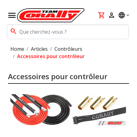
menu
shopping_cart
person
language
search
Home
Articles
Contrôleurs
Accessoires pour contrôleur
Accessoires pour contrôleur