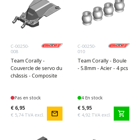
C-00250-
C-00250-
008
010
Team Corally -
Team Corally - Boule
Couvercle de servo du
- 5.8mm - Acier - 4 pcs
châssis - Composite
Pas en stock
4 En stock
€ 6,95
€ 5,95
mail
shopping_cart
€ 5,74 TVA excl.
€ 4,92 TVA excl.