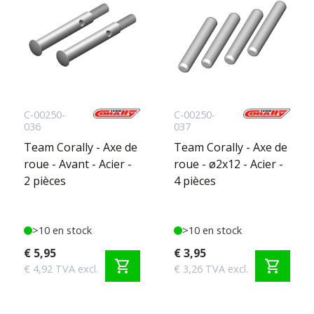
C-00250-
C-00250-
036
037
Team Corally - Axe de
Team Corally - Axe de
roue - Avant - Acier -
roue - ø2x12 - Acier -
2 pièces
4 pièces
>10 en stock
>10 en stock
€ 5,95
€ 3,95
shopping_cart
shopping_cart
€ 4,92 TVA excl.
€ 3,26 TVA excl.