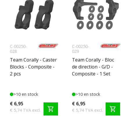
C-00250-
C-00250-
028
029
Team Corally - Caster
Team Corally - Bloc
Blocks - Composite -
de direction - G/D -
2 pcs
Composite - 1 Set
>10 en stock
>10 en stock
€ 6,95
€ 6,95
shopping_cart
shopping_cart
€ 5,74 TVA excl.
€ 5,74 TVA excl.