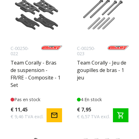
C-00250-
C-00250-
022
023
Team Corally - Bras
Team Corally - Jeu de
de suspension -
goupilles de bras - 1
FR/RE - Composite - 1
jeu
Set
Pas en stock
4 En stock
€ 11,45
€ 7,95
mail
shopping_cart
€ 9,46 TVA excl.
€ 6,57 TVA excl.