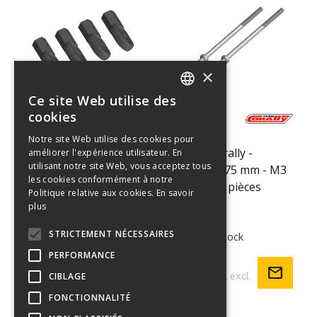
×
Ce site Web utilise des
ENGLISH
cookies
C-00250-
C-00250-
FRENCH
051
052
Notre site Web utilise des cookies pour
Team Corally -
Team Corally -
améliorer l'expérience utilisateur. En
GERMAN
utilisant notre site Web, vous acceptez tous
Embout à bille -
Tendeur 75 mm - M3
ITALIAN
les cookies conformément à notre
ø5.8mm - Composite -
- Acier - 2 pièces
Politique relative aux cookies.
En savoir
DUTCH
4 pièces
plus
SPANISH
STRICTEMENT NÉCESSAIRES
Pas en stock
Pas en stock
PERFORMANCE
€ 4,95
€ 6,45
mail
mail
€ 4,09 TVA excl.
€ 5,33 TVA excl.
CIBLAGE
FONCTIONNALITÉ