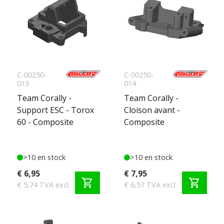
C-00250-
C-00250-
013
014
Team Corally -
Team Corally -
Support ESC - Torox
Cloison avant -
60 - Composite
Composite
>10 en stock
>10 en stock
€ 6,95
€ 7,95
shopping_cart
shopping_cart
€ 5,74 TVA excl.
€ 6,57 TVA excl.