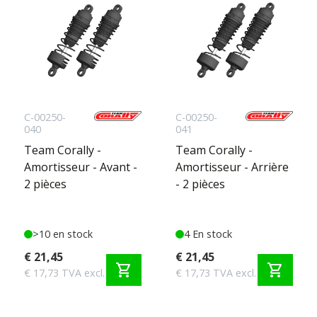
C-00250-
C-00250-
040
041
Team Corally -
Team Corally -
Amortisseur - Avant -
Amortisseur - Arrière
2 pièces
- 2 pièces
>10 en stock
4 En stock
€ 21,45
€ 21,45
shopping_cart
shopping_cart
€ 17,73 TVA excl.
€ 17,73 TVA excl.