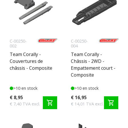
C-00250-
C-00250-
002
004
Team Corally -
Team Corally -
Couvertures de
Châssis - 2WD -
châssis - Composite
Empattement court -
Composite
>10 en stock
>10 en stock
€ 8,95
€ 16,95
shopping_cart
shopping_cart
€ 7,40 TVA excl.
€ 14,01 TVA excl.