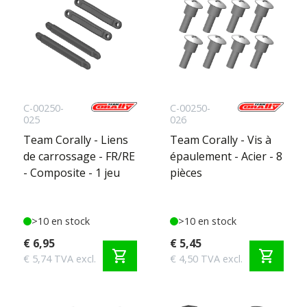
C-00250-
C-00250-
025
026
Team Corally - Liens
Team Corally - Vis à
de carrossage - FR/RE
épaulement - Acier - 8
- Composite - 1 jeu
pièces
>10 en stock
>10 en stock
€ 6,95
€ 5,45
shopping_cart
shopping_cart
€ 5,74 TVA excl.
€ 4,50 TVA excl.