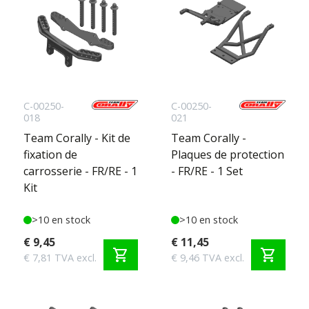
C-00250-
C-00250-
018
021
Team Corally - Kit de
Team Corally -
fixation de
Plaques de protection
carrosserie - FR/RE - 1
- FR/RE - 1 Set
Kit
>10 en stock
>10 en stock
€ 9,45
€ 11,45
shopping_cart
shopping_cart
€ 7,81 TVA excl.
€ 9,46 TVA excl.