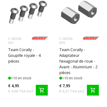
C-00250-
C-00250-
031
035
Team Corally -
Team Corally -
Goupille royale - 4
Adaptateur
pièces
hexagonal de roue -
Avant - Aluminium - 2
pièces
>10 en stock
>10 en stock
€ 4,95
€ 7,95
shopping_cart
shopping_cart
€ 4,09 TVA excl.
€ 6,57 TVA excl.