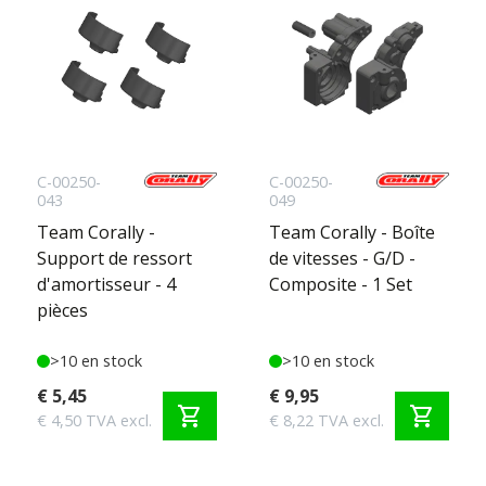
C-00250-
C-00250-
043
049
Team Corally -
Team Corally - Boîte
Support de ressort
de vitesses - G/D -
d'amortisseur - 4
Composite - 1 Set
pièces
>10 en stock
>10 en stock
€ 5,45
€ 9,95
shopping_cart
shopping_cart
€ 4,50 TVA excl.
€ 8,22 TVA excl.