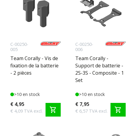
C-00250-
C-00250-
005
006
Team Corally - Vis de
Team Corally -
fixation de la batterie
Support de batterie -
- 2 pièces
2S-3S - Composite - 1
Set
>10 en stock
>10 en stock
€ 4,95
€ 7,95
shopping_cart
shopping_cart
€ 4,09 TVA excl.
€ 6,57 TVA excl.