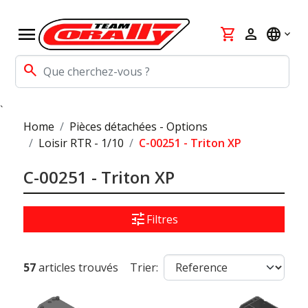
menu
shopping_cart
person
language
search
`
Home
Pièces détachées - Options
Loisir RTR - 1/10
C-00251 - Triton XP
C-00251 - Triton XP
tune
Filtres
57
articles trouvés
Trier: