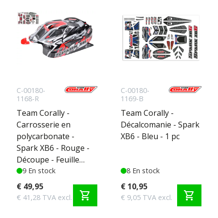
C-00180-
C-00180-
1168-R
1169-B
Team Corally -
Team Corally -
Carrosserie en
Décalcomanie - Spark
polycarbonate -
XB6 - Bleu - 1 pc
Spark XB6 - Rouge -
Découpe - Feuille
d'autocollants - 1 pc
9 En stock
8 En stock
€ 49,95
€ 10,95
shopping_cart
shopping_cart
€ 41,28 TVA excl.
€ 9,05 TVA excl.