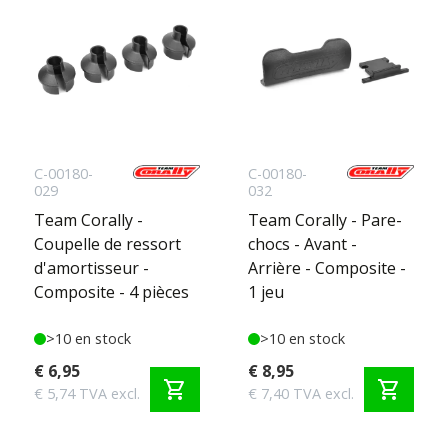
C-00180-
C-00180-
029
032
Team Corally -
Team Corally - Pare-
Coupelle de ressort
chocs - Avant -
d'amortisseur -
Arrière - Composite -
Composite - 4 pièces
1 jeu
>10 en stock
>10 en stock
€ 6,95
€ 8,95
shopping_cart
shopping_cart
€ 5,74 TVA excl.
€ 7,40 TVA excl.