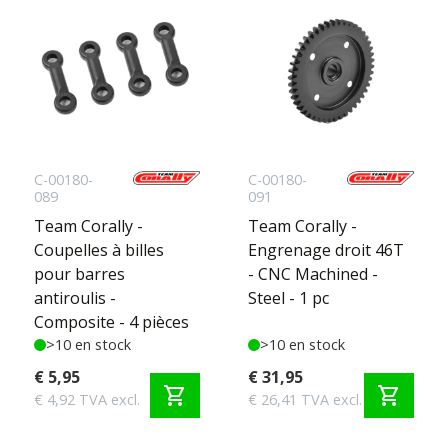
C-00180-
C-00180-
089
091
Team Corally -
Team Corally -
Coupelles à billes
Engrenage droit 46T
pour barres
- CNC Machined -
antiroulis -
Steel - 1 pc
Composite - 4 pièces
>10 en stock
>10 en stock
€ 5,95
€ 31,95
shopping_cart
shopping_cart
€ 4,92 TVA excl.
€ 26,41 TVA excl.