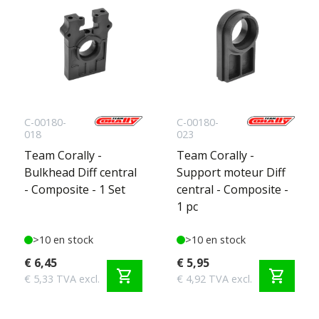
C-00180-
C-00180-
018
023
Team Corally -
Team Corally -
Bulkhead Diff central
Support moteur Diff
- Composite - 1 Set
central - Composite -
1 pc
>10 en stock
>10 en stock
€ 6,45
€ 5,95
shopping_cart
shopping_cart
€ 5,33 TVA excl.
€ 4,92 TVA excl.