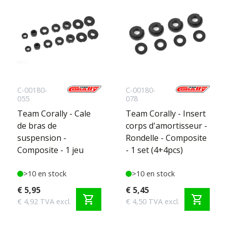
C-00180-
C-00180-
055
078
Team Corally - Cale
Team Corally - Insert
de bras de
corps d'amortisseur -
suspension -
Rondelle - Composite
Composite - 1 jeu
- 1 set (4+4pcs)
>10 en stock
>10 en stock
€ 5,95
€ 5,45
shopping_cart
shopping_cart
€ 4,92 TVA excl.
€ 4,50 TVA excl.