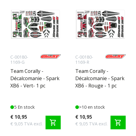
C-00180-
C-00180-
1169-G
1169-R
Team Corally -
Team Corally -
Décalcomanie - Spark
Décalcomanie - Spark
XB6 - Vert- 1 pc
XB6 - Rouge - 1 pc
5 En stock
>10 en stock
€ 10,95
€ 10,95
shopping_cart
shopping_cart
€ 9,05 TVA excl.
€ 9,05 TVA excl.