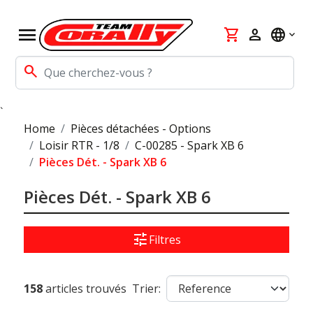
menu
shopping_cart
person
language
search
`
Home
Pièces détachées - Options
Loisir RTR - 1/8
C-00285 - Spark XB 6
Pièces Dét. - Spark XB 6
Pièces Dét. - Spark XB 6
tune
Filtres
158
articles trouvés
Trier: