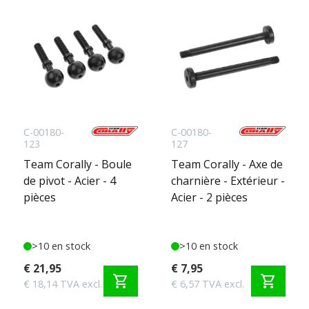
C-00180-
C-00180-
123
127
Team Corally - Boule
Team Corally - Axe de
de pivot - Acier - 4
charnière - Extérieur -
pièces
Acier - 2 pièces
>10 en stock
>10 en stock
€ 21,95
€ 7,95
shopping_cart
shopping_cart
€ 18,14 TVA excl.
€ 6,57 TVA excl.