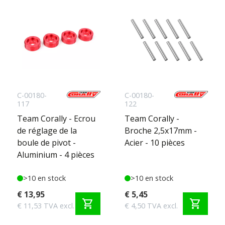
C-00180-
C-00180-
117
122
Team Corally - Ecrou
Team Corally -
de réglage de la
Broche 2,5x17mm -
boule de pivot -
Acier - 10 pièces
Aluminium - 4 pièces
>10 en stock
>10 en stock
€ 13,95
€ 5,45
shopping_cart
shopping_cart
€ 11,53 TVA excl.
€ 4,50 TVA excl.