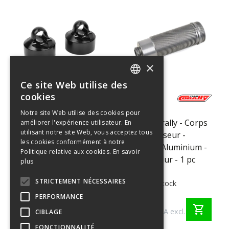
×
Ce site Web utilise des
ENGLISH
cookies
C-00180-
C-00180-
FRENCH
133
134
Notre site Web utilise des cookies pour
Team Corally -
Team Corally - Corps
améliorer l'expérience utilisateur. En
GERMAN
utilisant notre site Web, vous acceptez tous
Capuchon
d'amortisseur -
ITALIAN
les cookies conformément à notre
d'amortisseur -
Arrière - Aluminium -
Politique relative aux cookies.
En savoir
DUTCH
Aluminium - Anodisé
Anodisé dur - 1 pc
plus
dur - 2 pièces
SPANISH
STRICTEMENT NÉCESSAIRES
>10 en stock
>10 en stock
PERFORMANCE
€ 12,95
€ 13,95
shopping_cart
shopping_cart
€ 10,70 TVA excl.
€ 11,53 TVA excl.
CIBLAGE
FONCTIONNALITÉ