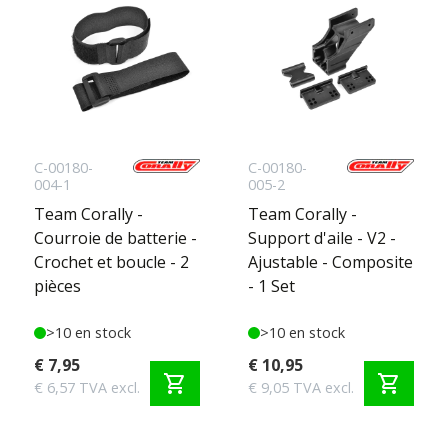
C-00180-
C-00180-
004-1
005-2
Team Corally -
Team Corally -
Courroie de batterie -
Support d'aile - V2 -
Crochet et boucle - 2
Ajustable - Composite
pièces
- 1 Set
>10 en stock
>10 en stock
€ 7,95
€ 10,95
shopping_cart
shopping_cart
€ 6,57 TVA excl.
€ 9,05 TVA excl.