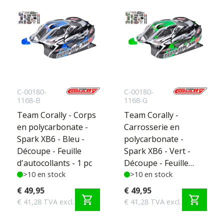
C-00180-
C-00180-
1168-B
1168-G
Team Corally - Corps
Team Corally -
en polycarbonate -
Carrosserie en
Spark XB6 - Bleu -
polycarbonate -
Découpe - Feuille
Spark XB6 - Vert -
d'autocollants - 1 pc
Découpe - Feuille
>10 en stock
d'autocollants - 1 pc
>10 en stock
€ 49,95
€ 49,95
shopping_cart
shopping_cart
€ 41,28 TVA excl.
€ 41,28 TVA excl.