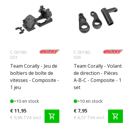
C-00180-
C-00180-
033
036
Team Corally - Jeu de
Team Corally - Volant
boîtiers de boîte de
de direction - Pièces
vitesses - Composite -
A-B-C - Composite - 1
1 jeu
set
>10 en stock
>10 en stock
€ 11,95
€ 7,95
shopping_cart
shopping_cart
€ 9,88 TVA excl.
€ 6,57 TVA excl.