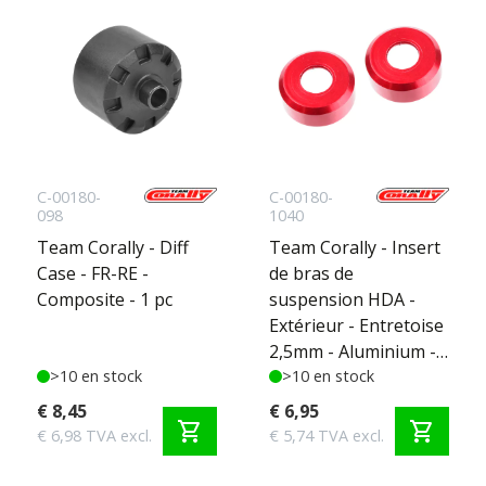
C-00180-
C-00180-
098
1040
Team Corally - Diff
Team Corally - Insert
Case - FR-RE -
de bras de
Composite - 1 pc
suspension HDA -
Extérieur - Entretoise
2,5mm - Aluminium -
>10 en stock
Rouge - 2 pièces
>10 en stock
€ 8,45
€ 6,95
shopping_cart
shopping_cart
€ 6,98 TVA excl.
€ 5,74 TVA excl.