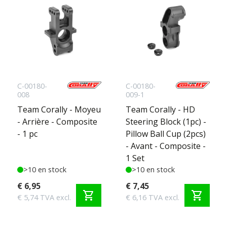
C-00180-
C-00180-
008
009-1
Team Corally - Moyeu
Team Corally - HD
- Arrière - Composite
Steering Block (1pc) -
- 1 pc
Pillow Ball Cup (2pcs)
- Avant - Composite -
1 Set
>10 en stock
>10 en stock
€ 6,95
€ 7,45
shopping_cart
shopping_cart
€ 5,74 TVA excl.
€ 6,16 TVA excl.