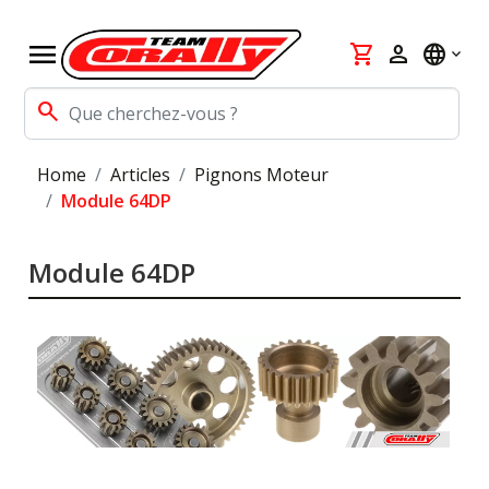
menu
shopping_cart
person
language
search
Home
Articles
Pignons Moteur
Module 64DP
Module 64DP