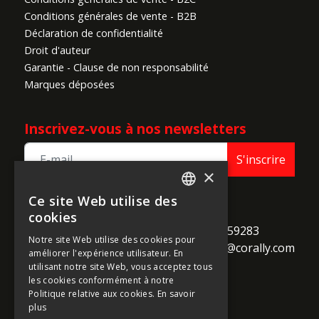
Conditions générales de vente - B2B
Déclaration de confidentialité
Droit d'auteur
Garantie - Clause de non responsabilité
Marques déposées
Inscrivez-vous à nos newsletters
S'inscrire
×
Ce site Web utilise des
ENGLISH
TEAM CORALLY
cookies
call
Geelseweg 80

+32 14 259283
FRENCH
Notre site Web utilise des cookies pour
alternate_email
B-2250 Olen

support@corally.com
améliorer l'expérience utilisateur. En
GERMAN
Belgium
utilisant notre site Web, vous acceptez tous
ITALIAN
les cookies conformément à notre
Politique relative aux cookies.
En savoir
DUTCH
plus