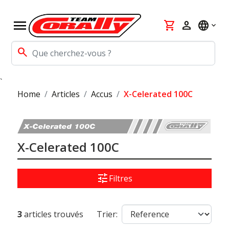
menu
shopping_cart
person
language
search
`
Home
Articles
Accus
X-Celerated 100C
X-Celerated 100C
tune
Filtres
3
articles trouvés
Trier: