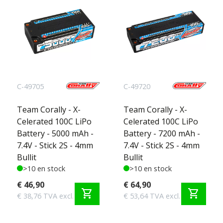
C-49705
C-49720
Team Corally - X-
Team Corally - X-
Celerated 100C LiPo
Celerated 100C LiPo
Battery - 5000 mAh -
Battery - 7200 mAh -
7.4V - Stick 2S - 4mm
7.4V - Stick 2S - 4mm
Bullit
Bullit
>10 en stock
>10 en stock
€ 46,90
€ 64,90
shopping_cart
shopping_cart
€ 38,76 TVA excl.
€ 53,64 TVA excl.