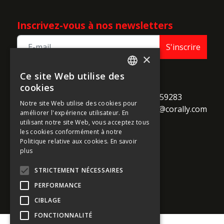
Inscrivez-vous à nos newsletters
S'inscrire
×
Ce site Web utilise des
ENGLISH
TEAM CORALLY
cookies
call
Geelseweg 80

+32 14 259283
FRENCH
Notre site Web utilise des cookies pour
alternate_email
B-2250 Olen

support@corally.com
améliorer l'expérience utilisateur. En
GERMAN
Belgium
utilisant notre site Web, vous acceptez tous
ITALIAN
les cookies conformément à notre
Politique relative aux cookies.
En savoir
DUTCH
plus
Médias sociaux
SPANISH
STRICTEMENT NÉCESSAIRES
PERFORMANCE
CIBLAGE
FONCTIONNALITÉ