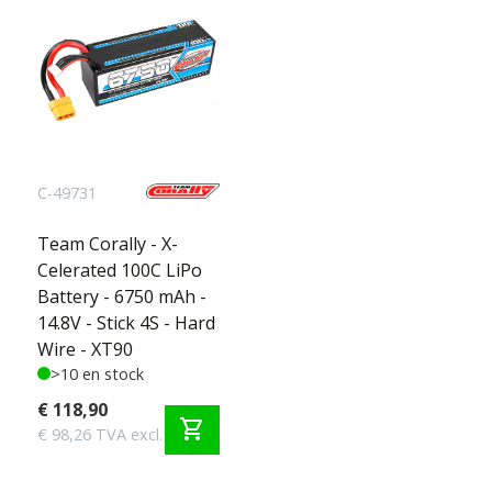
C-49731
Team Corally - X-
Celerated 100C LiPo
Battery - 6750 mAh -
14.8V - Stick 4S - Hard
Wire - XT90
>10 en stock
€ 118,90
shopping_cart
€ 98,26 TVA excl.