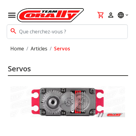
menu
shopping_cart
person
language
search
Home
Articles
Servos
Servos