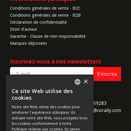
Conditions générales de vente - B2C
Conditions générales de vente - B2B
Déclaration de confidentialité
Droit d'auteur
Garantie - Clause de non responsabilité
Marques déposées
Inscrivez-vous à nos newsletters
S'inscrire
×
Ce site Web utilise des
ENGLISH
TEAM CORALLY
cookies
call
Geelseweg 80

+32 14 259283
FRENCH
Notre site Web utilise des cookies pour
alternate_email
B-2250 Olen

support@corally.com
améliorer l'expérience utilisateur. En
GERMAN
Belgium
utilisant notre site Web, vous acceptez tous
ITALIAN
les cookies conformément à notre
Politique relative aux cookies.
En savoir