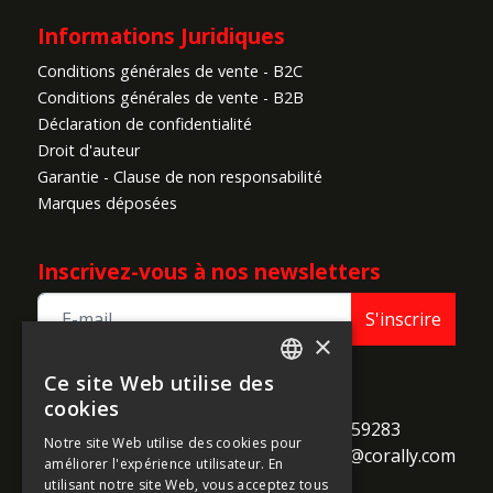
Informations Juridiques
Conditions générales de vente - B2C
Conditions générales de vente - B2B
Déclaration de confidentialité
Droit d'auteur
Garantie - Clause de non responsabilité
Marques déposées
Inscrivez-vous à nos newsletters
S'inscrire
×
Ce site Web utilise des
ENGLISH
TEAM CORALLY
cookies
call
Geelseweg 80

+32 14 259283
FRENCH
Notre site Web utilise des cookies pour
alternate_email
B-2250 Olen

support@corally.com
améliorer l'expérience utilisateur. En
GERMAN
Belgium
utilisant notre site Web, vous acceptez tous