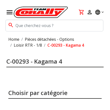
menu
shopping_cart
person
language
search
Home
Pièces détachées - Options
Loisir RTR - 1/8
C-00293 - Kagama 4
C-00293 - Kagama 4
Choisir par catégorie