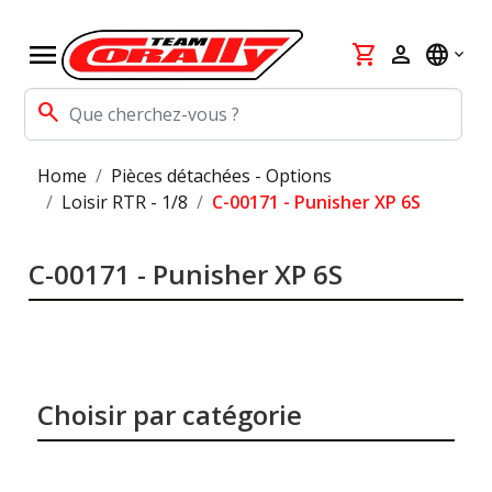
menu
shopping_cart
person
language
search
Home
Pièces détachées - Options
Loisir RTR - 1/8
C-00171 - Punisher XP 6S
C-00171 - Punisher XP 6S
Choisir par catégorie