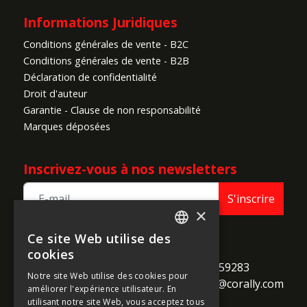
Informations Juridiques
Conditions générales de vente - B2C
Conditions générales de vente - B2B
Déclaration de confidentialité
Droit d'auteur
Garantie - Clause de non responsabilité
Marques déposées
Inscrivez-vous à nos newsletters
S'inscrire
×
Ce site Web utilise des
ENGLISH
TEAM CORALLY
cookies
call
Geelseweg 80

+32 14 259283
FRENCH
Notre site Web utilise des cookies pour
alternate_email
B-2250 Olen

support@corally.com
améliorer l'expérience utilisateur. En
GERMAN
Belgium
utilisant notre site Web, vous acceptez tous