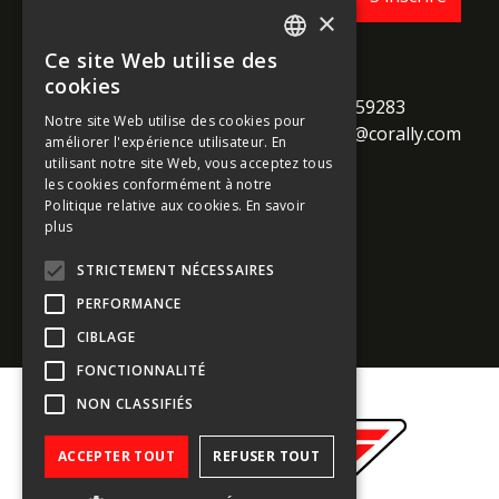
×
Ce site Web utilise des
ENGLISH
TEAM CORALLY
cookies
call
Geelseweg 80

+32 14 259283
FRENCH
Notre site Web utilise des cookies pour
alternate_email
B-2250 Olen

support@corally.com
améliorer l'expérience utilisateur. En
GERMAN
Belgium
utilisant notre site Web, vous acceptez tous
ITALIAN
les cookies conformément à notre
Politique relative aux cookies.
En savoir
DUTCH
plus
Médias sociaux
SPANISH
STRICTEMENT NÉCESSAIRES
PERFORMANCE
CIBLAGE
FONCTIONNALITÉ
NON CLASSIFIÉS
ACCEPTER TOUT
REFUSER TOUT