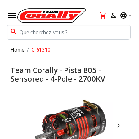
menu
shopping_cart
person
language
search
Home
C-61310
Team Corally - Pista 805 -
Sensored - 4-Pole - 2700KV
chevron_right