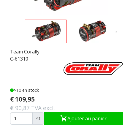
›
Team Corally
C-61310
>10 en stock
€ 109,95
€ 90,87 TVA excl.
shopping_cart
st
Ajouter au panier