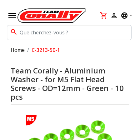
menu
shopping_cart
person
language
search
Home
C-3213-50-1
Team Corally - Aluminium
Washer - for M5 Flat Head
Screws - OD=12mm - Green - 10
pcs