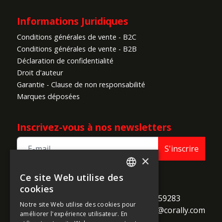
Informations Juridiques
Conditions générales de vente - B2C
Conditions générales de vente - B2B
Déclaration de confidentialité
Droit d'auteur
Garantie - Clause de non responsabilité
Marques déposées
Inscrivez-vous à nos newsletters
S'inscrire
×
Ce site Web utilise des
ENGLISH
TEAM CORALLY
cookies
call
Geelseweg 80

+32 14 259283
FRENCH
Notre site Web utilise des cookies pour
alternate_email
B-2250 Olen

support@corally.com
améliorer l'expérience utilisateur. En
GERMAN
Belgium