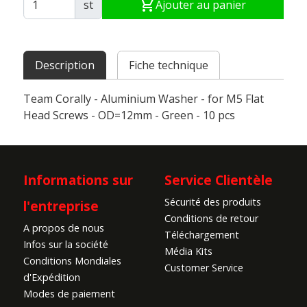
shopping_cart
st
Ajouter au panier
Description
Fiche technique
Team Corally - Aluminium Washer - for M5 Flat
Head Screws - OD=12mm - Green - 10 pcs
Informations sur
Service Clientèle
Sécurité des produits
l'entreprise
Conditions de retour
A propos de nous
Téléchargement
Infos sur la société
Média Kits
Conditions Mondiales
Customer Service
d'Expédition
Modes de paiement