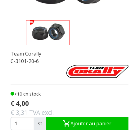
Team Corally
C-3101-20-6
>10 en stock
€ 4,00
€ 3,31 TVA excl.
shopping_cart
st
Ajouter au panier