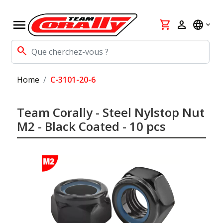
menu
shopping_cart
person
language
search
Home
C-3101-20-6
Team Corally - Steel Nylstop Nut
M2 - Black Coated - 10 pcs