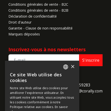
Conditions générales de vente - B2C
Conditions générales de vente - B2B
Déclaration de confidentialité
Droit d'auteur
Garantie - Clause de non responsabilité
Marques déposées
Inscrivez-vous à nos newsletters
S'inscrire
×
Ce site Web utilise des
ENGLISH
TEAM CORALLY
cookies
call
Geelseweg 80

+32 14 259283
FRENCH
Notre site Web utilise des cookies pour
alternate_email
B-2250 Olen

support@corally.com
améliorer l'expérience utilisateur. En
GERMAN
Belgium
utilisant notre site Web, vous acceptez tous
ITALIAN
les cookies conformément à notre
Politique relative aux cookies.
En savoir
DUTCH