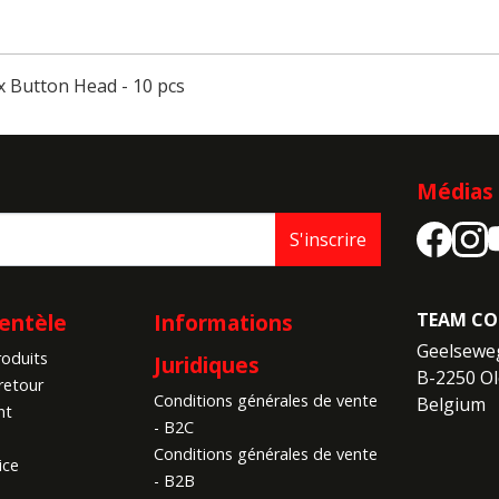
x Button Head - 10 pcs
Médias 
S'inscrire
ientèle
Informations
TEAM CO
Geelseweg
roduits
Juridiques
B-2250 Ol
retour
Conditions générales de vente
Belgium
nt
- B2C
Conditions générales de vente
ice
- B2B