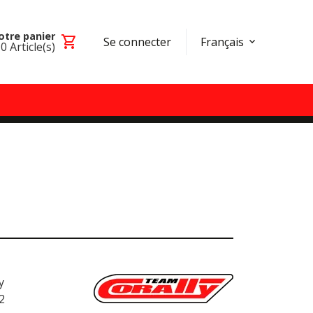
otre panier
shopping_cart
Se connecter
Français
0
Article(s)
y
2