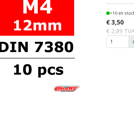
>10 en stoc
€ 3,50
€ 2,89 TVA