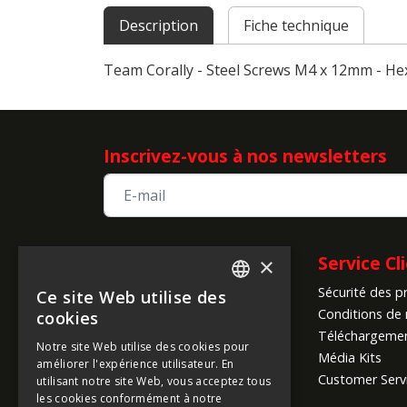
Description
Fiche technique
Team Corally - Steel Screws M4 x 12mm - He
Inscrivez-vous à nos newsletters
Informations sur
Service Cl
×
Sécurité des p
l'entreprise
Ce site Web utilise des
ENGLISH
Conditions de 
cookies
A propos de nous
FRENCH
Téléchargeme
Notre site Web utilise des cookies pour
Infos sur la société
Média Kits
améliorer l'expérience utilisateur. En
GERMAN
Conditions Mondiales
Customer Serv
utilisant notre site Web, vous acceptez tous
d'Expédition
ITALIAN
les cookies conformément à notre