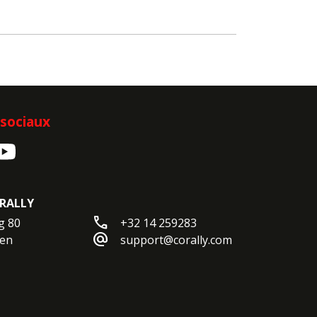
sociaux
RALLY
call
 80

+32 14 259283
alternate_email
en

support@corally.com