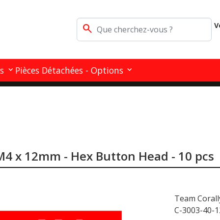
V
search
s
Pièces Détachées - Options
 M4 x 12mm - Hex Button Head - 10 pcs
Team Corall
C-3003-40-1