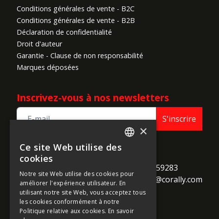
Conditions générales de vente - B2C
Conditions générales de vente - B2B
Déclaration de confidentialité
Droit d'auteur
Garantie - Clause de non responsabilité
Marques déposées
Inscrivez-vous à nos newsletters
S'inscrire
×
Ce site Web utilise des
ENGLISH
TEAM CORALLY
cookies
call
Geelseweg 80

+32 14 259283
FRENCH
Notre site Web utilise des cookies pour
alternate_email
B-2250 Olen

support@corally.com
améliorer l'expérience utilisateur. En
GERMAN
Belgium
utilisant notre site Web, vous acceptez tous
ITALIAN
les cookies conformément à notre
Politique relative aux cookies.
En savoir
DUTCH