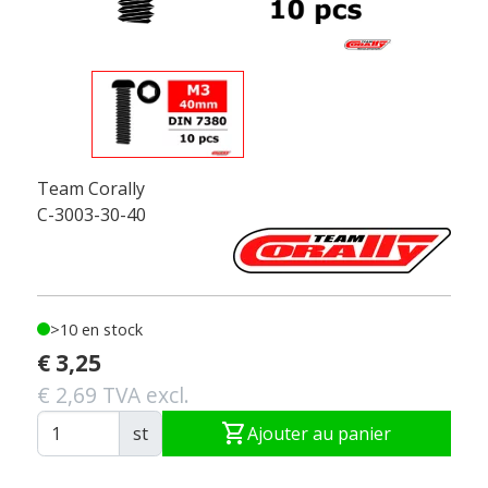
Team Corally
C-3003-30-40
>10 en stock
€ 3,25
€ 2,69 TVA excl.
shopping_cart
st
Ajouter au panier