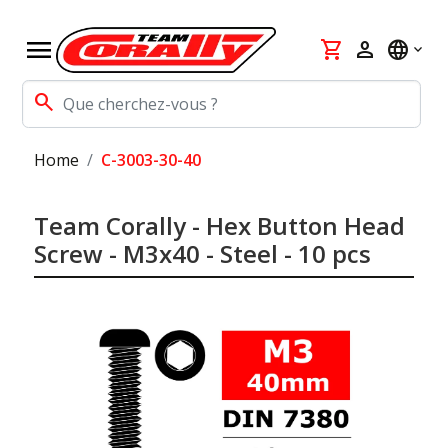
menu
shopping_cart
person
language
search
Home
C-3003-30-40
Team Corally - Hex Button Head
Screw - M3x40 - Steel - 10 pcs