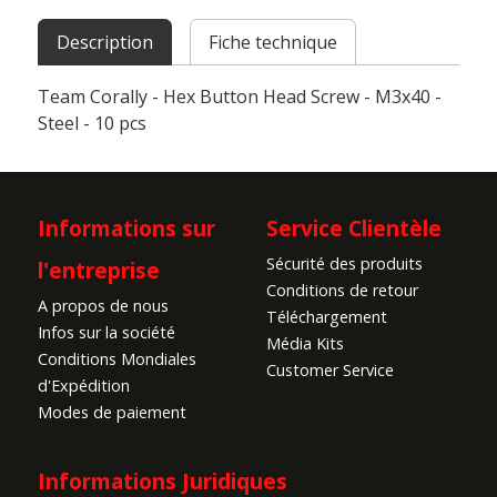
Description
Fiche technique
Team Corally - Hex Button Head Screw - M3x40 -
Steel - 10 pcs
Informations sur
Service Clientèle
Sécurité des produits
l'entreprise
Conditions de retour
A propos de nous
Téléchargement
Infos sur la société
Média Kits
Conditions Mondiales
Customer Service
d'Expédition
Modes de paiement
Informations Juridiques