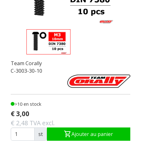
Team Corally
C-3003-30-10
>10 en stock
€ 3,00
€ 2,48 TVA excl.
shopping_cart
st
Ajouter au panier