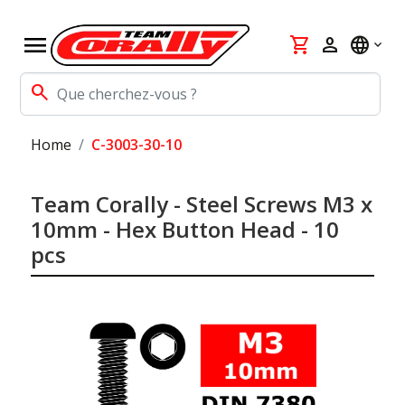
menu
shopping_cart
person
language
search
Home
C-3003-30-10
Team Corally - Steel Screws M3 x
10mm - Hex Button Head - 10
pcs