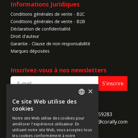
Informations Juridiques
Conditions générales de vente - B2C
Conditions générales de vente - B2B
Déclaration de confidentialité
Droit d'auteur
Garantie - Clause de non responsabilité
Marques déposées
Inscrivez-vous à nos newsletters
S'inscrire
×
Ce site Web utilise des
ENGLISH
TEAM CORALLY
cookies
call
Geelseweg 80

+32 14 259283
FRENCH
Notre site Web utilise des cookies pour
alternate_email
B-2250 Olen

support@corally.com
améliorer l'expérience utilisateur. En
GERMAN
Belgium
utilisant notre site Web, vous acceptez tous
ITALIAN
les cookies conformément à notre