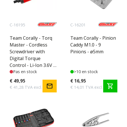
C-16195
C-16201
Team Corally - Torq
Team Corally - Pinion
Master - Cordless
Caddy M1.0 - 9
Screwdriver with
Pinions - ø5mm
Digital Torque
Control - Li-Ion 3.6V -
1pc
Pas en stock
>10 en stock
€ 49,95
€ 16,95
mail
shopping_cart
€ 41,28 TVA excl.
€ 14,01 TVA excl.