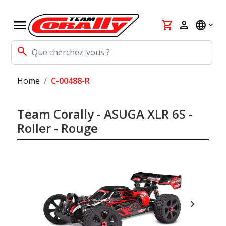
menu
shopping_cart
person
language
search
Home
C-00488-R
Team Corally - ASUGA XLR 6S -
Roller - Rouge
chevron_right