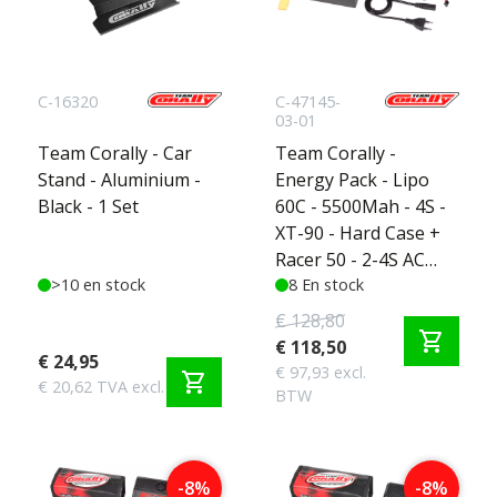
C-16320
C-47145-
03-01
Team Corally - Car
Team Corally -
Stand - Aluminium -
Energy Pack - Lipo
Black - 1 Set
60C - 5500Mah - 4S -
XT-90 - Hard Case +
Racer 50 - 2-4S AC
>10 en stock
Charger + Lipo Safety
8 En stock
Bag + Charge-
€ 128,80
shopping_cart
Balance Lead
€ 118,50
€ 24,95
€ 97,93 excl.
shopping_cart
€ 20,62 TVA excl.
BTW
-8%
-8%