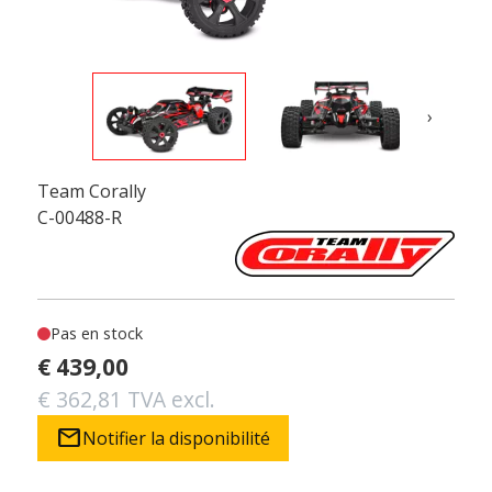
›
Team Corally
C-00488-R
Pas en stock
€ 439,00
€ 362,81 TVA excl.
mail
Notifier la disponibilité