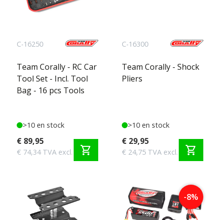
C-16250
C-16300
Team Corally - RC Car
Team Corally - Shock
Tool Set - Incl. Tool
Pliers
Bag - 16 pcs Tools
>10 en stock
>10 en stock
€ 89,95
€ 29,95
shopping_cart
shopping_cart
€ 74,34 TVA excl.
€ 24,75 TVA excl.
-8%