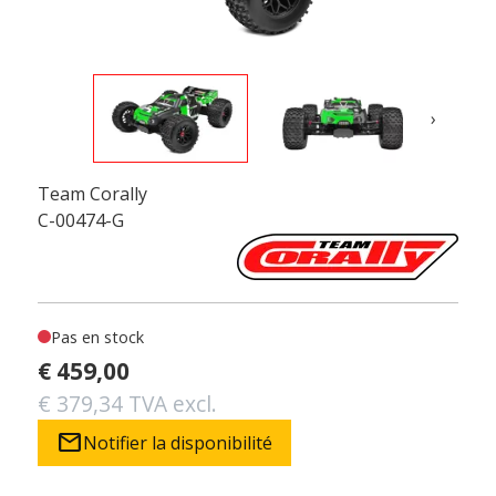
›
Team Corally
C-00474-G
Pas en stock
€ 459,00
€ 379,34 TVA excl.
mail
Notifier la disponibilité