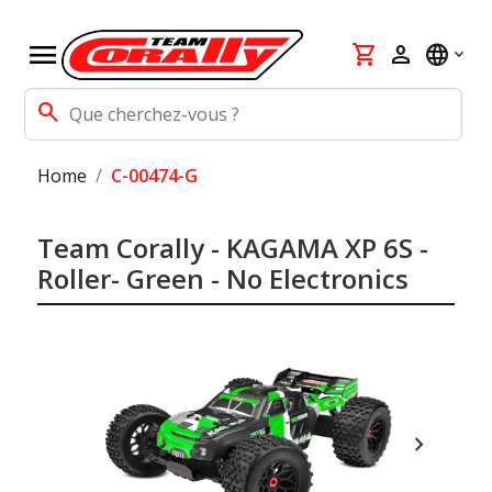
menu
shopping_cart
person
language
search
Home
C-00474-G
Team Corally - KAGAMA XP 6S -
Roller- Green - No Electronics
chevron_right