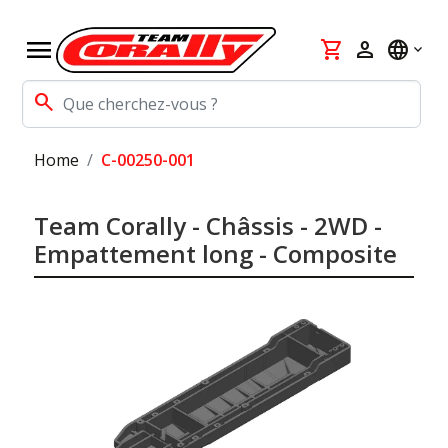
menu
shopping_cart
person
language
search
Home
C-00250-001
Team Corally - Châssis - 2WD -
Empattement long - Composite