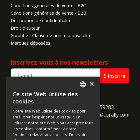
Conditions générales de vente - B2C
Conditions générales de vente - B2B
Déclaration de confidentialité
Droit d'auteur
Garantie - Clause de non responsabilité
Marques déposées
Inscrivez-vous à nos newsletters
S'inscrire
×
Ce site Web utilise des
ENGLISH
TEAM CORALLY
cookies
call
Geelseweg 80

+32 14 259283
FRENCH
Notre site Web utilise des cookies pour
alternate_email
B-2250 Olen

support@corally.com
améliorer l'expérience utilisateur. En
GERMAN
Belgium
utilisant notre site Web, vous acceptez tous
ITALIAN
les cookies conformément à notre
Politique relative aux cookies.
En savoir
DUTCH