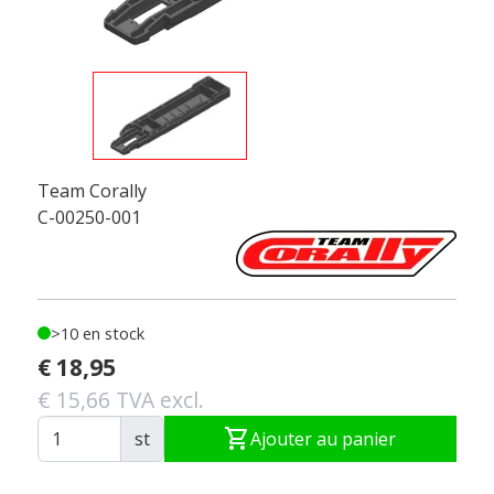
Team Corally
C-00250-001
>10 en stock
€ 18,95
€ 15,66 TVA excl.
shopping_cart
st
Ajouter au panier