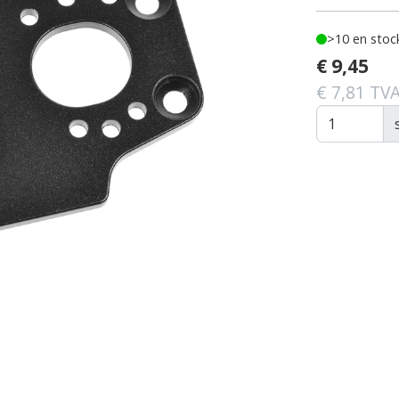
>10 en stoc
€ 9,45
€ 7,81 TVA