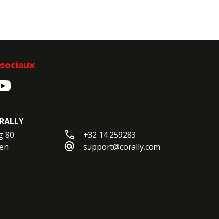
sociaux
RALLY
call
 80

+32 14 259283
alternate_email
en

support@corally.com