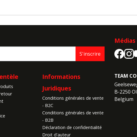
Médias 
S'inscrire
ientèle
Informations
TEAM CO
Geelseweg
roduits
Juridiques
B-2250 Ol
retour
Conditions générales de vente
Belgium
nt
- B2C
Conditions générales de vente
ice
- B2B
Déclaration de confidentialité
Droit d'auteur