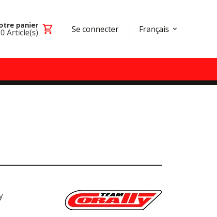
otre panier
shopping_cart
Se connecter
Français
0
Article(s)
y
6