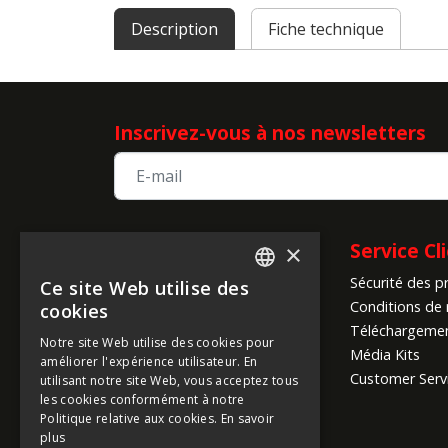
Description
Fiche technique
Inscrivez-vous à nos newsletters
Informations sur
Service Cl
×
Sécurité des p
l'entreprise
Ce site Web utilise des
ENGLISH
Conditions de 
cookies
A propos de nous
FRENCH
Téléchargeme
Notre site Web utilise des cookies pour
Infos sur la société
Média Kits
améliorer l'expérience utilisateur. En
GERMAN
Conditions Mondiales
Customer Serv
utilisant notre site Web, vous acceptez tous
d'Expédition
ITALIAN
les cookies conformément à notre
Modes de paiement
Politique relative aux cookies.
En savoir
DUTCH
plus