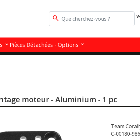
V
search
s
Pièces Détachées - Options
ntage moteur - Aluminium - 1 pc
Team Corall
C-00180-98