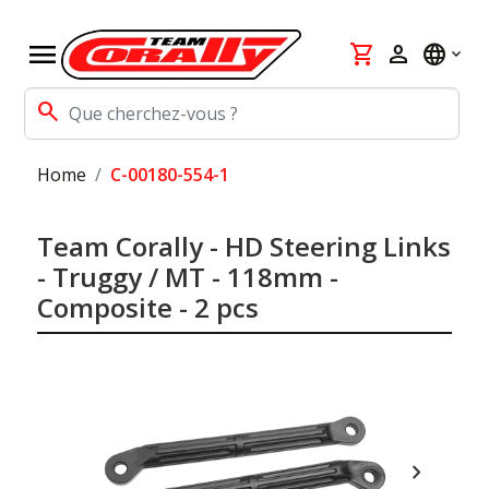
menu
shopping_cart
person
language
search
Home
C-00180-554-1
Team Corally - HD Steering Links
- Truggy / MT - 118mm -
Composite - 2 pcs
chevron_right