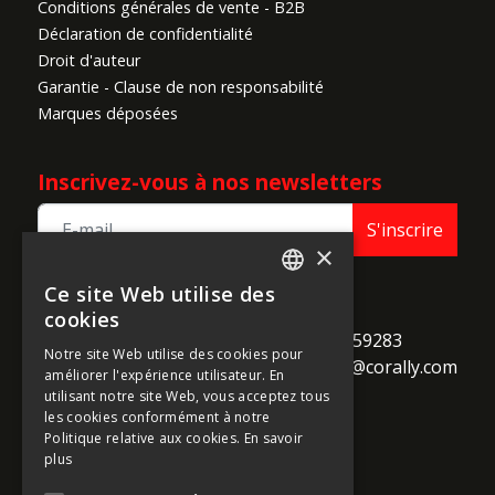
Conditions générales de vente - B2B
Déclaration de confidentialité
Droit d'auteur
Garantie - Clause de non responsabilité
Marques déposées
Inscrivez-vous à nos newsletters
S'inscrire
×
Ce site Web utilise des
ENGLISH
TEAM CORALLY
cookies
call
Geelseweg 80

+32 14 259283
FRENCH
Notre site Web utilise des cookies pour
alternate_email
B-2250 Olen

support@corally.com
améliorer l'expérience utilisateur. En
GERMAN
Belgium
utilisant notre site Web, vous acceptez tous
ITALIAN
les cookies conformément à notre
Politique relative aux cookies.
En savoir
DUTCH
plus
Médias sociaux
SPANISH