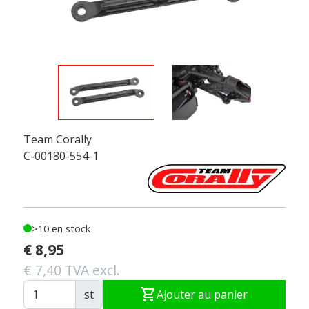
Team Corally
C-00180-554-1
>10 en stock
€ 8,95
€ 7,40 TVA excl.
shopping_cart
st
Ajouter au panier