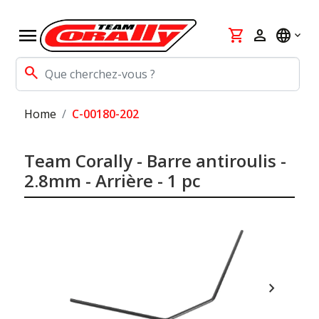
menu
shopping_cart
person
language
search
Home
C-00180-202
Team Corally - Barre antiroulis -
2.8mm - Arrière - 1 pc
chevron_right