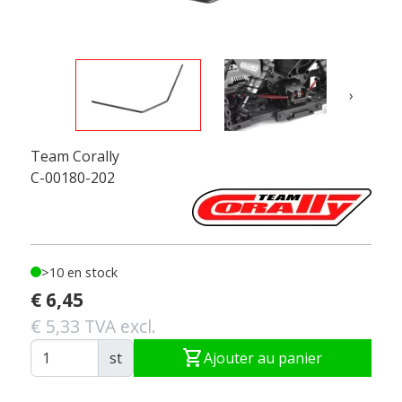
›
Team Corally
C-00180-202
>10 en stock
€ 6,45
€ 5,33 TVA excl.
shopping_cart
st
Ajouter au panier