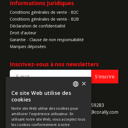
Informations Juridiques
Conditions générales de vente - B2C
Conditions générales de vente - B2B
Déclaration de confidentialité
Droit d'auteur
Garantie - Clause de non responsabilité
Marques déposées
Inscrivez-vous à nos newsletters
S'inscrire
×
Ce site Web utilise des
ENGLISH
TEAM CORALLY
cookies
call
Geelseweg 80

+32 14 259283
FRENCH
Notre site Web utilise des cookies pour
alternate_email
B-2250 Olen

support@corally.com
améliorer l'expérience utilisateur. En
GERMAN
Belgium
utilisant notre site Web, vous acceptez tous
ITALIAN
les cookies conformément à notre