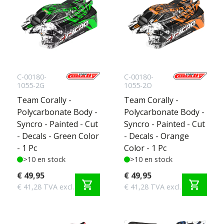
C-00180-
C-00180-
1055-2G
1055-2O
Team Corally -
Team Corally -
Polycarbonate Body -
Polycarbonate Body -
Syncro - Painted - Cut
Syncro - Painted - Cut
- Decals - Green Color
- Decals - Orange
- 1 Pc
Color - 1 Pc
>10 en stock
>10 en stock
€ 49,95
€ 49,95
shopping_cart
shopping_cart
€ 41,28 TVA excl.
€ 41,28 TVA excl.