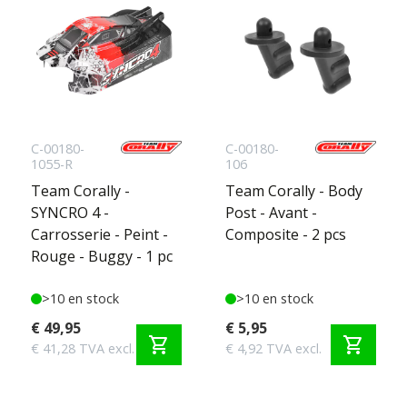
C-00180-
C-00180-
1055-R
106
Team Corally -
Team Corally - Body
SYNCRO 4 -
Post - Avant -
Carrosserie - Peint -
Composite - 2 pcs
Rouge - Buggy - 1 pc
>10 en stock
>10 en stock
€ 49,95
€ 5,95
shopping_cart
shopping_cart
€ 41,28 TVA excl.
€ 4,92 TVA excl.