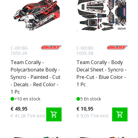
C-00180-
C-00180-
1055-2R
1055-3B
Team Corally -
Team Corally - Body
Polycarbonate Body -
Decal Sheet - Syncro -
Syncro - Painted - Cut
Pre-Cut - Blue Color -
- Decals - Red Color -
1 Pc
1 Pc
>10 en stock
5 En stock
€ 49,95
€ 10,95
shopping_cart
shopping_cart
€ 41,28 TVA excl.
€ 9,05 TVA excl.