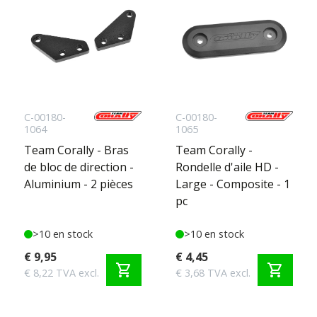
C-00180-
C-00180-
1064
1065
Team Corally - Bras
Team Corally -
de bloc de direction -
Rondelle d'aile HD -
Aluminium - 2 pièces
Large - Composite - 1
pc
>10 en stock
>10 en stock
€ 9,95
€ 4,45
shopping_cart
shopping_cart
€ 8,22 TVA excl.
€ 3,68 TVA excl.