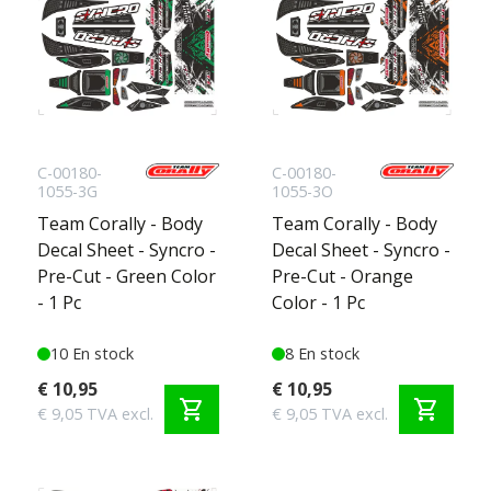
C-00180-
C-00180-
1055-3G
1055-3O
Team Corally - Body
Team Corally - Body
Decal Sheet - Syncro -
Decal Sheet - Syncro -
Pre-Cut - Green Color
Pre-Cut - Orange
- 1 Pc
Color - 1 Pc
10 En stock
8 En stock
€ 10,95
€ 10,95
shopping_cart
shopping_cart
€ 9,05 TVA excl.
€ 9,05 TVA excl.