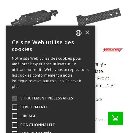
×
Ce site Web utilise des
ENGLISH
cookies
C-00180-
C-00180-
FRENCH
1070
1071
Notre site Web utilise des cookies pour
Team Corally -
Team Corally -
améliorer l'expérience utilisateur. En
GERMAN
utilisant notre site Web, vous acceptez tous
Chassis - Carbon
Chassis Plate
ITALIAN
les cookies conformément à notre
3.5mm - SBX-825 - 1
Stiffener - Front -
Politique relative aux cookies.
En savoir
DUTCH
Pc
Carbon 3mm - 1 Pc
plus
SPANISH
STRICTEMENT NÉCESSAIRES
>10 en stock
>10 en stock
PERFORMANCE
€ 199,00
€ 14,95
shopping_cart
€ 164,46 TVA
CIBLAGE
shopping_cart
€ 12,36 TVA excl.
excl.
FONCTIONNALITÉ