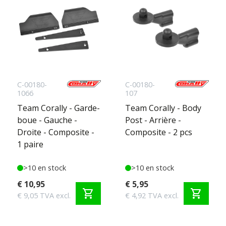
C-00180-
C-00180-
1066
107
Team Corally - Garde-
Team Corally - Body
boue - Gauche -
Post - Arrière -
Droite - Composite -
Composite - 2 pcs
1 paire
>10 en stock
>10 en stock
€ 10,95
€ 5,95
shopping_cart
shopping_cart
€ 9,05 TVA excl.
€ 4,92 TVA excl.