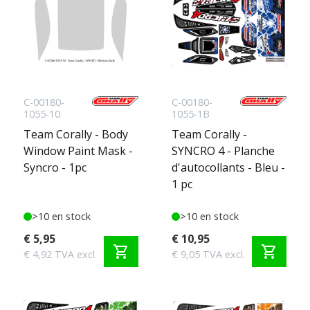
C-00180-
C-00180-
1055-10
1055-1B
Team Corally - Body
Team Corally -
Window Paint Mask -
SYNCRO 4 - Planche
Syncro - 1pc
d'autocollants - Bleu -
1 pc
>10 en stock
>10 en stock
€ 5,95
€ 10,95
shopping_cart
shopping_cart
€ 4,92 TVA excl.
€ 9,05 TVA excl.