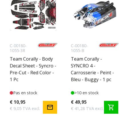
C-00180-
C-00180-
1055-3R
1055-B
Team Corally - Body
Team Corally -
Decal Sheet - Syncro -
SYNCRO 4 -
Pre-Cut - Red Color -
Carrosserie - Peint -
1 Pc
Bleu - Buggy - 1 pc
Pas en stock
>10 en stock
€ 10,95
€ 49,95
mail
shopping_cart
€ 9,05 TVA excl.
€ 41,28 TVA excl.