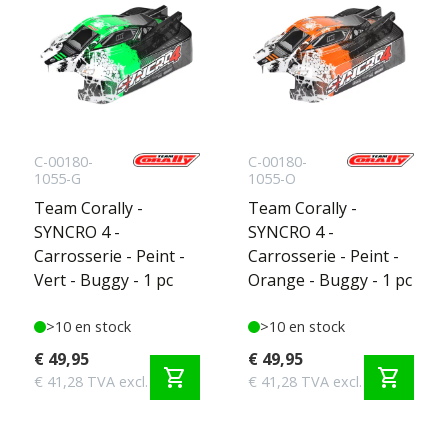
C-00180-
C-00180-
1055-G
1055-O
Team Corally -
Team Corally -
SYNCRO 4 -
SYNCRO 4 -
Carrosserie - Peint -
Carrosserie - Peint -
Vert - Buggy - 1 pc
Orange - Buggy - 1 pc
>10 en stock
>10 en stock
€ 49,95
€ 49,95
shopping_cart
shopping_cart
€ 41,28 TVA excl.
€ 41,28 TVA excl.