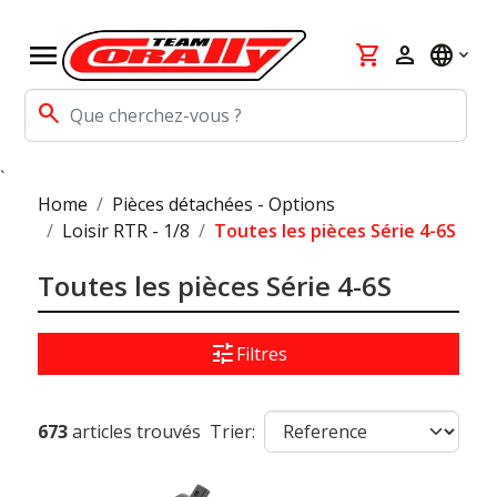
menu
shopping_cart
person
language
search
`
Home
Pièces détachées - Options
Loisir RTR - 1/8
Toutes les pièces Série 4-6S
Toutes les pièces Série 4-6S
tune
Filtres
673
articles trouvés
Trier: