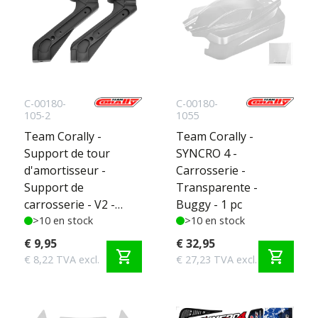
C-00180-
C-00180-
105-2
1055
Team Corally -
Team Corally -
Support de tour
SYNCRO 4 -
d'amortisseur -
Carrosserie -
Support de
Transparente -
carrosserie - V2 -
Buggy - 1 pc
Arrière - Composite -
>10 en stock
>10 en stock
2 pièces
€ 9,95
€ 32,95
shopping_cart
shopping_cart
€ 8,22 TVA excl.
€ 27,23 TVA excl.