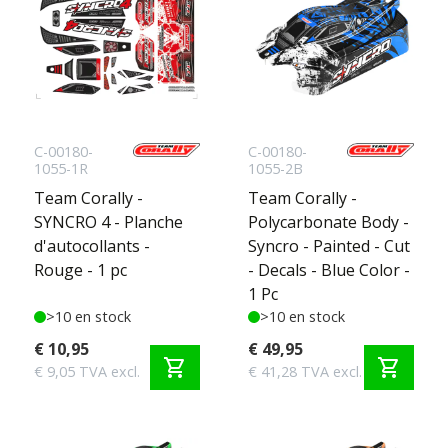
C-00180-
C-00180-
1055-1R
1055-2B
Team Corally -
Team Corally -
SYNCRO 4 - Planche
Polycarbonate Body -
d'autocollants -
Syncro - Painted - Cut
Rouge - 1 pc
- Decals - Blue Color -
1 Pc
>10 en stock
>10 en stock
€ 10,95
€ 49,95
shopping_cart
shopping_cart
€ 9,05 TVA excl.
€ 41,28 TVA excl.