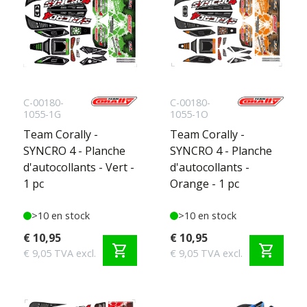
C-00180-
C-00180-
1055-1G
1055-1O
Team Corally -
Team Corally -
SYNCRO 4 - Planche
SYNCRO 4 - Planche
d'autocollants - Vert -
d'autocollants -
1 pc
Orange - 1 pc
>10 en stock
>10 en stock
€ 10,95
€ 10,95
shopping_cart
shopping_cart
€ 9,05 TVA excl.
€ 9,05 TVA excl.