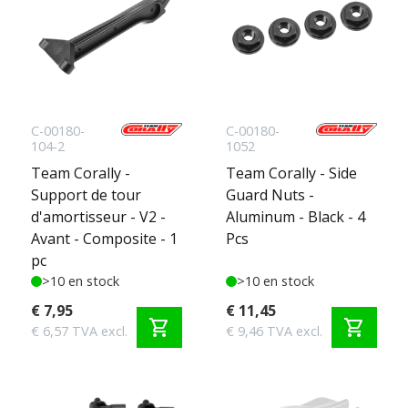
C-00180-
C-00180-
104-2
1052
Team Corally -
Team Corally - Side
Support de tour
Guard Nuts -
d'amortisseur - V2 -
Aluminum - Black - 4
Avant - Composite - 1
Pcs
pc
>10 en stock
>10 en stock
€ 7,95
€ 11,45
shopping_cart
shopping_cart
€ 6,57 TVA excl.
€ 9,46 TVA excl.