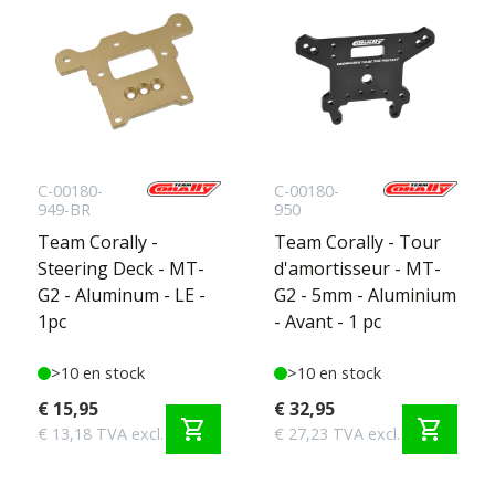
C-00180-
C-00180-
949-BR
950
Team Corally -
Team Corally - Tour
Steering Deck - MT-
d'amortisseur - MT-
G2 - Aluminum - LE -
G2 - 5mm - Aluminium
1pc
- Avant - 1 pc
>10 en stock
>10 en stock
€ 15,95
€ 32,95
shopping_cart
shopping_cart
€ 13,18 TVA excl.
€ 27,23 TVA excl.