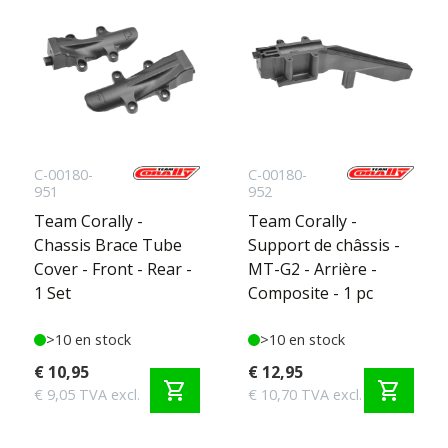
C-00180-
C-00180-
951
952
Team Corally -
Team Corally -
Chassis Brace Tube
Support de châssis -
Cover - Front - Rear -
MT-G2 - Arrière -
1 Set
Composite - 1 pc
>10 en stock
>10 en stock
€ 10,95
€ 12,95
shopping_cart
shopping_cart
€ 9,05 TVA excl.
€ 10,70 TVA excl.