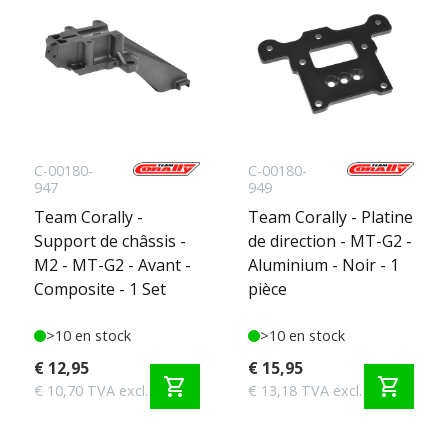
C-00180-
C-00180-
947
949
Team Corally -
Team Corally - Platine
Support de châssis -
de direction - MT-G2 -
M2 - MT-G2 - Avant -
Aluminium - Noir - 1
Composite - 1 Set
pièce
>10 en stock
>10 en stock
€ 12,95
€ 15,95
shopping_cart
shopping_cart
€ 10,70 TVA excl.
€ 13,18 TVA excl.