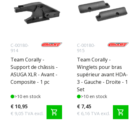
C-00180-
C-00180-
914
915
Team Corally -
Team Corally -
Support de châssis -
Winglets pour bras
ASUGA XLR - Avant -
supérieur avant HDA-
Composite - 1 pc
3 - Gauche - Droite - 1
Set
>10 en stock
>10 en stock
€ 10,95
€ 7,45
shopping_cart
shopping_cart
€ 9,05 TVA excl.
€ 6,16 TVA excl.