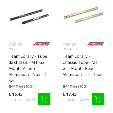
C-00180-
C-00180-
953
953-BR
Team Corally - Tube
Team Corally -
de châssis - MT-G2 -
Chassis Tube - MT-
Avant - Arrière -
G2 - Front - Rear -
Aluminium - Noir - 1
Aluminum - LE - 1 Set
Set
>10 en stock
>10 en stock
€ 16,45
€ 17,45
shopping_cart
shopping_cart
€ 13,60 TVA excl.
€ 14,42 TVA excl.