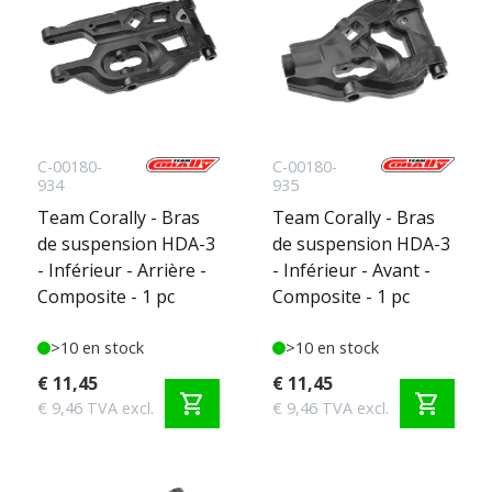
C-00180-
C-00180-
934
935
Team Corally - Bras
Team Corally - Bras
de suspension HDA-3
de suspension HDA-3
- Inférieur - Arrière -
- Inférieur - Avant -
Composite - 1 pc
Composite - 1 pc
>10 en stock
>10 en stock
€ 11,45
€ 11,45
shopping_cart
shopping_cart
€ 9,46 TVA excl.
€ 9,46 TVA excl.