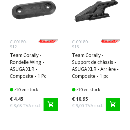
C-00180-
C-00180-
912
913
Team Corally -
Team Corally -
Rondelle Wing -
Support de châssis -
ASUGA XLR -
ASUGA XLR - Arrière -
Composite - 1 Pc
Composite - 1 pc
>10 en stock
>10 en stock
€ 4,45
€ 10,95
shopping_cart
shopping_cart
€ 3,68 TVA excl.
€ 9,05 TVA excl.