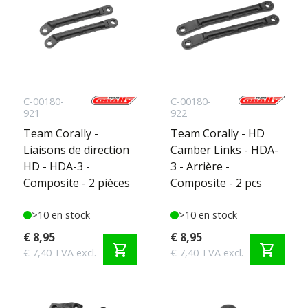
C-00180-
C-00180-
921
922
Team Corally -
Team Corally - HD
Liaisons de direction
Camber Links - HDA-
HD - HDA-3 -
3 - Arrière -
Composite - 2 pièces
Composite - 2 pcs
>10 en stock
>10 en stock
€ 8,95
€ 8,95
shopping_cart
shopping_cart
€ 7,40 TVA excl.
€ 7,40 TVA excl.