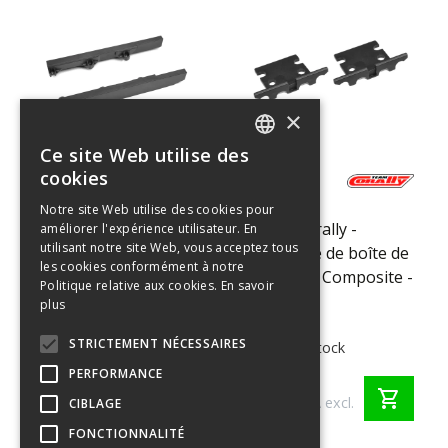
×
Ce site Web utilise des
ENGLISH
cookies
C-00180-
C-00180-
FRENCH
960
962
Notre site Web utilise des cookies pour
Team Corally -
Team Corally -
améliorer l'expérience utilisateur. En
GERMAN
utilisant notre site Web, vous acceptez tous
Adaptateurs de
Couvercle de boîte de
ITALIAN
les cookies conformément à notre
protections latérales
vitesses - Composite -
Politique relative aux cookies.
En savoir
DUTCH
- MT-G2 - Gauche-
1 jeu
plus
Droite - Composite -
SPANISH
STRICTEMENT NÉCESSAIRES
1 jeu
>10 en stock
>10 en stock
PERFORMANCE
€ 11,95
€ 7,45
shopping_cart
shopping_cart
€ 9,88 TVA excl.
€ 6,16 TVA excl.
CIBLAGE
FONCTIONNALITÉ