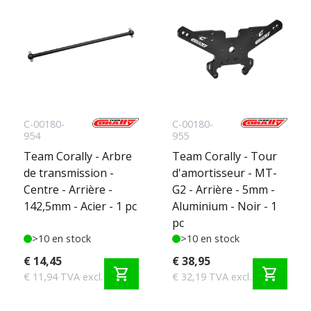
C-00180-
C-00180-
954
955
Team Corally - Arbre
Team Corally - Tour
de transmission -
d'amortisseur - MT-
Centre - Arrière -
G2 - Arrière - 5mm -
142,5mm - Acier - 1 pc
Aluminium - Noir - 1
pc
>10 en stock
>10 en stock
€ 14,45
€ 38,95
shopping_cart
shopping_cart
€ 11,94 TVA excl.
€ 32,19 TVA excl.