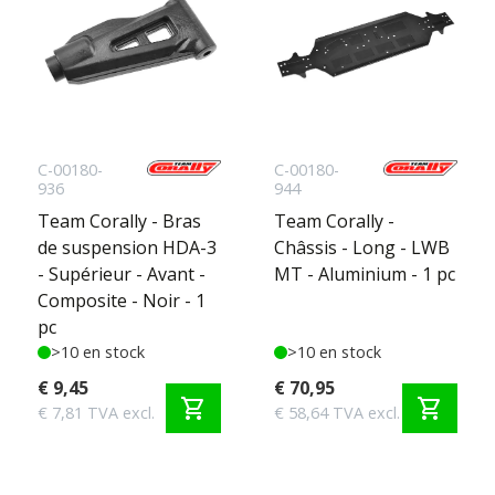
C-00180-
C-00180-
936
944
Team Corally - Bras
Team Corally -
de suspension HDA-3
Châssis - Long - LWB
- Supérieur - Avant -
MT - Aluminium - 1 pc
Composite - Noir - 1
pc
>10 en stock
>10 en stock
€ 9,45
€ 70,95
shopping_cart
shopping_cart
€ 7,81 TVA excl.
€ 58,64 TVA excl.