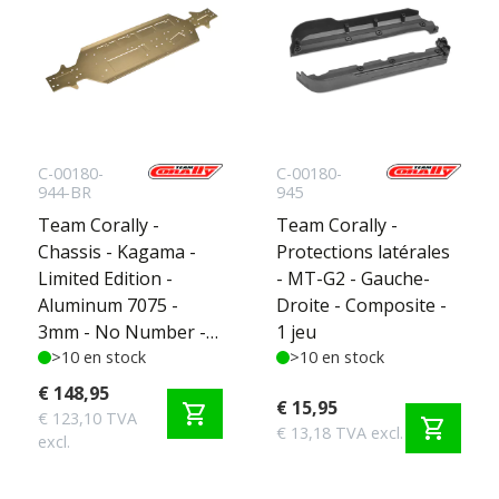
C-00180-
C-00180-
944-BR
945
Team Corally -
Team Corally -
Chassis - Kagama -
Protections latérales
Limited Edition -
- MT-G2 - Gauche-
Aluminum 7075 -
Droite - Composite -
3mm - No Number -
1 jeu
1pc
>10 en stock
>10 en stock
€ 148,95
€ 15,95
shopping_cart
€ 123,10 TVA
shopping_cart
€ 13,18 TVA excl.
excl.