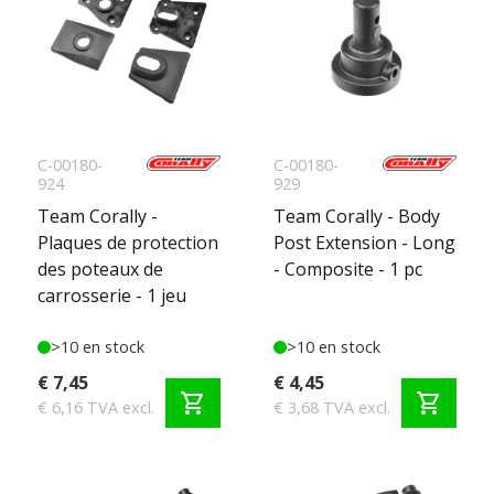
C-00180-
C-00180-
924
929
Team Corally -
Team Corally - Body
Plaques de protection
Post Extension - Long
des poteaux de
- Composite - 1 pc
carrosserie - 1 jeu
>10 en stock
>10 en stock
€ 7,45
€ 4,45
shopping_cart
shopping_cart
€ 6,16 TVA excl.
€ 3,68 TVA excl.