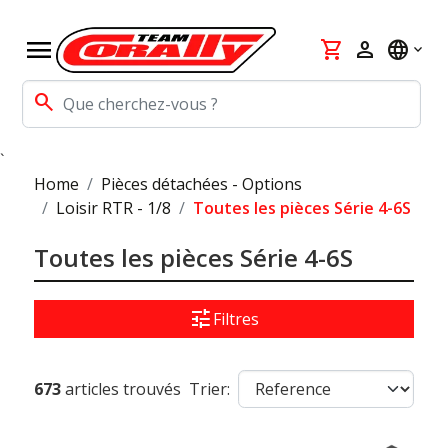
menu
shopping_cart
person
language
search
`
Home
Pièces détachées - Options
Loisir RTR - 1/8
Toutes les pièces Série 4-6S
Toutes les pièces Série 4-6S
tune
Filtres
673
articles trouvés
Trier: