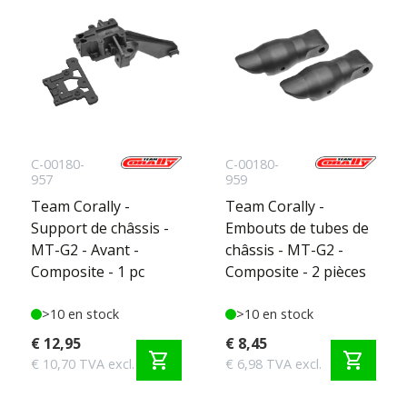
C-00180-
C-00180-
957
959
Team Corally -
Team Corally -
Support de châssis -
Embouts de tubes de
MT-G2 - Avant -
châssis - MT-G2 -
Composite - 1 pc
Composite - 2 pièces
>10 en stock
>10 en stock
€ 12,95
€ 8,45
shopping_cart
shopping_cart
€ 10,70 TVA excl.
€ 6,98 TVA excl.