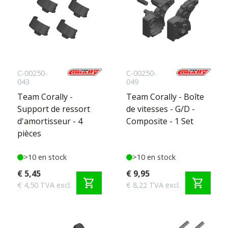
C-00250-
C-00250-
043
049
Team Corally -
Team Corally - Boîte
Support de ressort
de vitesses - G/D -
d'amortisseur - 4
Composite - 1 Set
pièces
>10 en stock
>10 en stock
€ 5,45
€ 9,95
shopping_cart
shopping_cart
€ 4,50 TVA excl.
€ 8,22 TVA excl.