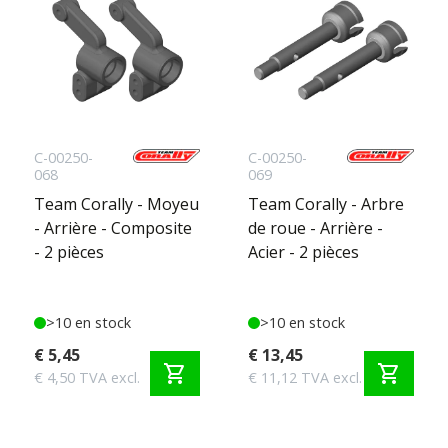
C-00250-
C-00250-
068
069
Team Corally - Moyeu
Team Corally - Arbre
- Arrière - Composite
de roue - Arrière -
- 2 pièces
Acier - 2 pièces
>10 en stock
>10 en stock
€ 5,45
€ 13,45
shopping_cart
shopping_cart
€ 4,50 TVA excl.
€ 11,12 TVA excl.