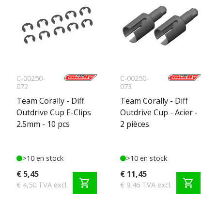
C-00250-
C-00250-
072
073
Team Corally - Diff.
Team Corally - Diff
Outdrive Cup E-Clips
Outdrive Cup - Acier -
2.5mm - 10 pcs
2 pièces
>10 en stock
>10 en stock
€ 5,45
€ 11,45
shopping_cart
shopping_cart
€ 4,50 TVA excl.
€ 9,46 TVA excl.