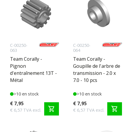
C-00250-
C-00250-
063
064
Team Corally -
Team Corally -
Pignon
Goupille de l'arbre de
d'entraînement 13T -
transmission - 2.0 x
Métal
7.0 - 10 pcs
>10 en stock
>10 en stock
€ 7,95
€ 7,95
shopping_cart
shopping_cart
€ 6,57 TVA excl.
€ 6,57 TVA excl.