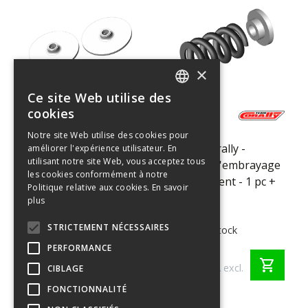
×
Ce site Web utilise des
ENGLISH
cookies
C-00250-
C-00250-
FRENCH
089
090
Notre site Web utilise des cookies pour
Team Corally -
Team Corally -
améliorer l'expérience utilisateur. En
GERMAN
utilisant notre site Web, vous acceptez tous
Plateau d'embrayage
Ressort d'embrayage
ITALIAN
les cookies conformément à notre
à glissement -
à glissement - 1 pc +
Politique relative aux cookies.
En savoir
DUTCH
Aluminium - 2 pièces
Rondelle
plus
SPANISH
STRICTEMENT NÉCESSAIRES
>10 en stock
>10 en stock
PERFORMANCE
€ 12,45
€ 5,45
shopping_cart
shopping_cart
€ 10,29 TVA excl.
€ 4,50 TVA excl.
CIBLAGE
FONCTIONNALITÉ