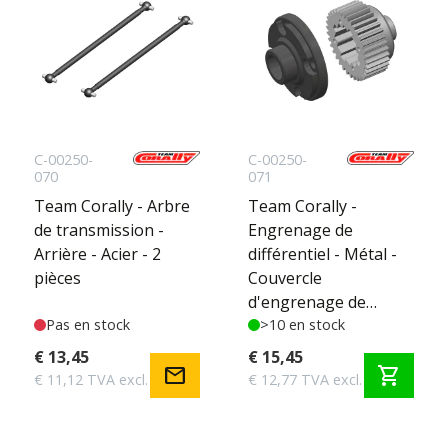
C-00250-
C-00250-
070
071
Team Corally - Arbre
Team Corally -
de transmission -
Engrenage de
Arrière - Acier - 2
différentiel - Métal -
pièces
Couvercle
d'engrenage de
Pas en stock
différentiel -
>10 en stock
Composite - 1 Set
€ 13,45
€ 15,45
mail
shopping_cart
€ 11,12 TVA excl.
€ 12,77 TVA excl.