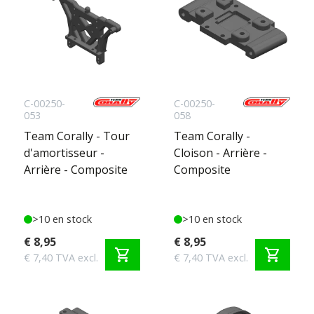
C-00250-
C-00250-
053
058
Team Corally - Tour
Team Corally -
d'amortisseur -
Cloison - Arrière -
Arrière - Composite
Composite
>10 en stock
>10 en stock
€ 8,95
€ 8,95
shopping_cart
shopping_cart
€ 7,40 TVA excl.
€ 7,40 TVA excl.