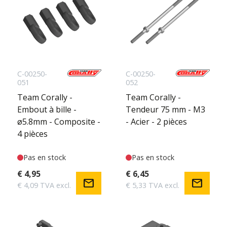
C-00250-
C-00250-
051
052
Team Corally -
Team Corally -
Embout à bille -
Tendeur 75 mm - M3
ø5.8mm - Composite -
- Acier - 2 pièces
4 pièces
Pas en stock
Pas en stock
€ 4,95
€ 6,45
mail
mail
€ 4,09 TVA excl.
€ 5,33 TVA excl.