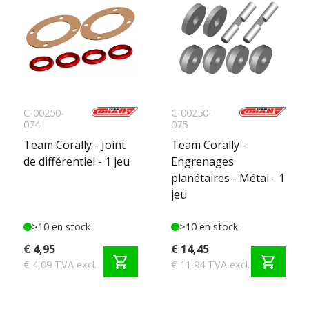
C-00250-
C-00250-
074
075
Team Corally - Joint
Team Corally -
de différentiel - 1 jeu
Engrenages
planétaires - Métal - 1
jeu
>10 en stock
>10 en stock
€ 4,95
€ 14,45
shopping_cart
shopping_cart
€ 4,09 TVA excl.
€ 11,94 TVA excl.