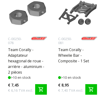
C-00250-
C-00250-
078
081
Team Corally -
Team Corally -
Adaptateur
Wheelie Bar -
hexagonal de roue -
Composite - 1 Set
arrière - aluminium -
2 pièces
>10 en stock
>10 en stock
€ 7,45
€ 8,95
shopping_cart
shopping_cart
€ 6,16 TVA excl.
€ 7,40 TVA excl.