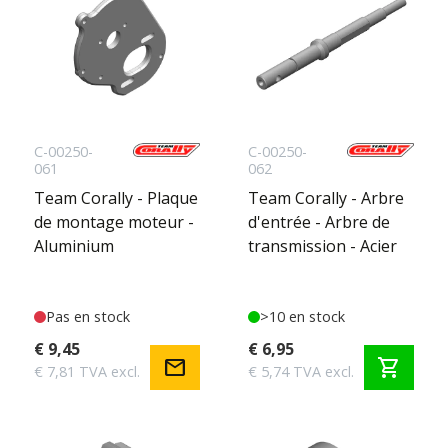
C-00250-
C-00250-
061
062
Team Corally - Plaque
Team Corally - Arbre
de montage moteur -
d'entrée - Arbre de
Aluminium
transmission - Acier
Pas en stock
>10 en stock
€ 9,45
€ 6,95
mail
shopping_cart
€ 7,81 TVA excl.
€ 5,74 TVA excl.