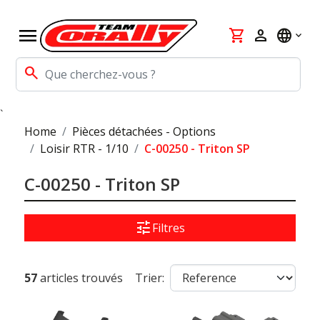
menu
shopping_cart
person
language
search
`
Home
Pièces détachées - Options
Loisir RTR - 1/10
C-00250 - Triton SP
C-00250 - Triton SP
tune
Filtres
57
articles trouvés
Trier: