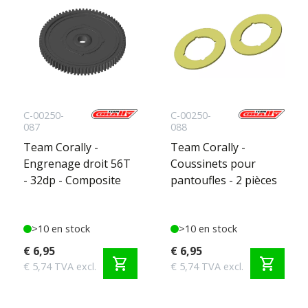
C-00250-
C-00250-
087
088
Team Corally -
Team Corally -
Engrenage droit 56T
Coussinets pour
- 32dp - Composite
pantoufles - 2 pièces
>10 en stock
>10 en stock
€ 6,95
€ 6,95
shopping_cart
shopping_cart
€ 5,74 TVA excl.
€ 5,74 TVA excl.