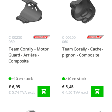
C-00250-
C-00250-
059
060
Team Corally - Motor
Team Corally - Cache-
Guard - Arrière -
pignon - Composite
Composite
>10 en stock
>10 en stock
€ 6,95
€ 5,45
shopping_cart
shopping_cart
€ 5,74 TVA excl.
€ 4,50 TVA excl.