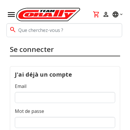
menu
shopping_cart
person
language
search
Se connecter
J'ai déjà un compte
Email
Mot de passe