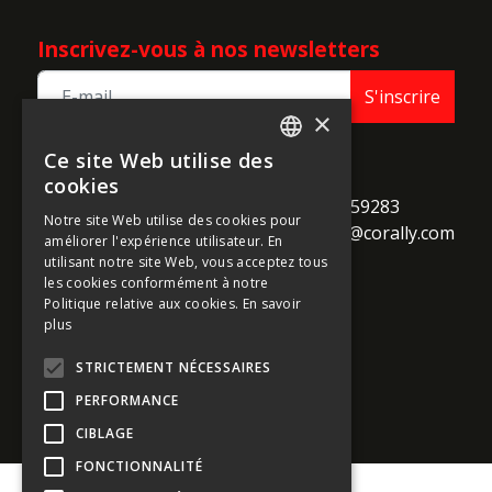
Inscrivez-vous à nos newsletters
S'inscrire
×
Ce site Web utilise des
ENGLISH
TEAM CORALLY
cookies
call
Geelseweg 80

+32 14 259283
FRENCH
Notre site Web utilise des cookies pour
alternate_email
B-2250 Olen

support@corally.com
améliorer l'expérience utilisateur. En
GERMAN
Belgium
utilisant notre site Web, vous acceptez tous
ITALIAN
les cookies conformément à notre
Politique relative aux cookies.
En savoir
DUTCH
plus
Médias sociaux
SPANISH
STRICTEMENT NÉCESSAIRES
PERFORMANCE
CIBLAGE
FONCTIONNALITÉ